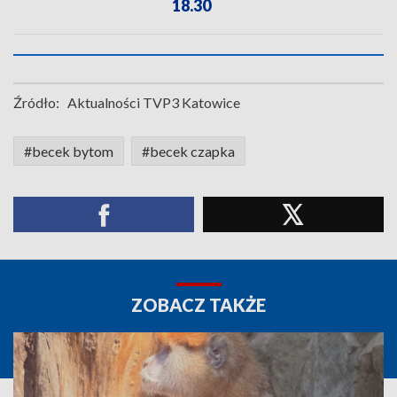
18.30
Źródło:
Aktualności TVP3 Katowice
#becek bytom
#becek czapka
ZOBACZ TAKŻE