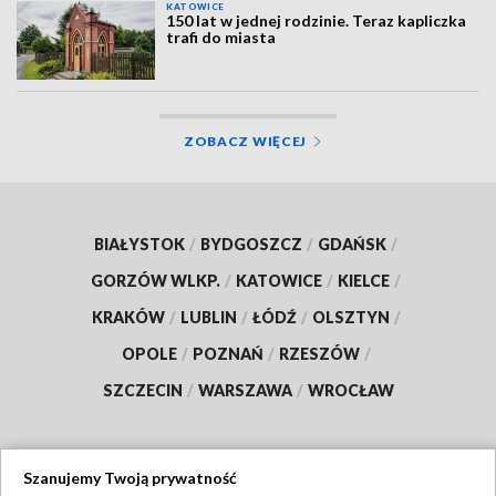
KATOWICE
150 lat w jednej rodzinie. Teraz kapliczka
trafi do miasta
ZOBACZ WIĘCEJ
BIAŁYSTOK
/
BYDGOSZCZ
/
GDAŃSK
/
GORZÓW WLKP.
/
KATOWICE
/
KIELCE
/
KRAKÓW
/
LUBLIN
/
ŁÓDŹ
/
OLSZTYN
/
OPOLE
/
POZNAŃ
/
RZESZÓW
/
SZCZECIN
/
WARSZAWA
/
WROCŁAW
Szanujemy Twoją prywatność
Dołącz do nas: