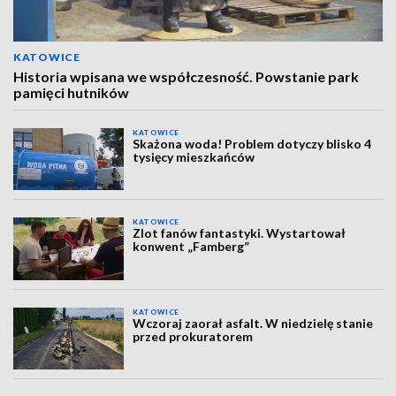
KATOWICE
Historia wpisana we współczesność. Powstanie park
pamięci hutników
KATOWICE
Skażona woda! Problem dotyczy blisko 4
tysięcy mieszkańców
KATOWICE
Zlot fanów fantastyki. Wystartował
konwent „Famberg”
KATOWICE
Wczoraj zaorał asfalt. W niedzielę stanie
przed prokuratorem