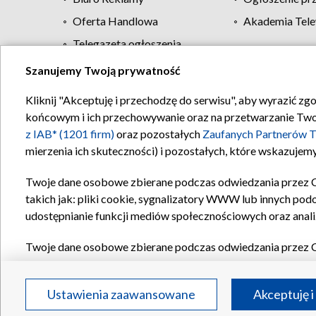
Oferta Handlowa
Akademia Tele
Telegazeta ogłoszenia
Szanujemy Twoją prywatność
Regulamin TVP
Kliknij "Akceptuję i przechodzę do serwisu", aby wyrazić zg
końcowym i ich przechowywanie oraz na przetwarzanie Twoich
z IAB* (1201 firm)
oraz pozostałych
Zaufanych Partnerów T
mierzenia ich skuteczności) i pozostałych, które wskazujemy
Twoje dane osobowe zbierane podczas odwiedzania przez 
takich jak: pliki cookie, sygnalizatory WWW lub innych pod
udostępnianie funkcji mediów społecznościowych oraz anali
Twoje dane osobowe zbierane podczas odwiedzania przez 
plików cookie, informacje o Twoich wyszukiwaniach w serwi
Partnerów TVP
dla realizacji następujących celów i funkc
Ustawienia zaawansowane
Akceptuję i
reklam, tworzenia profilu spersonalizowanych reklam, tworz
treści, stosowania badań rynkowych w celu generowania op