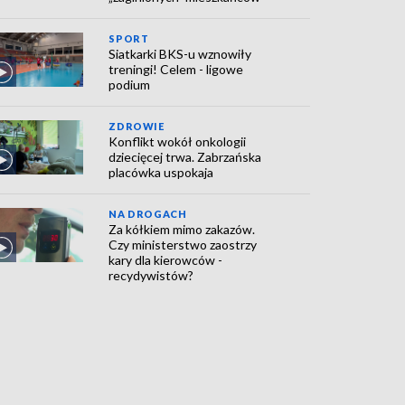
SPORT
Siatkarki BKS-u wznowiły
treningi! Celem - ligowe
podium
ZDROWIE
Konflikt wokół onkologii
dziecięcej trwa. Zabrzańska
placówka uspokaja
NA DROGACH
Za kółkiem mimo zakazów.
Czy ministerstwo zaostrzy
kary dla kierowców -
recydywistów?