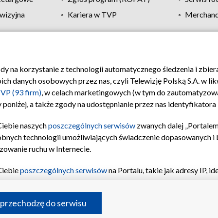
wizyjna
Kariera w TVP
Merchandi
Polityka prywatności
Moje zgody
Pomoc
Biuro re
ody na korzystanie z technologii automatycznego śledzenia i zbie
 danych osobowych przez nas, czyli Telewizję Polską S.A. w likw
VP (93 firm)
, w celach marketingowych (w tym do zautomatyzow
 poniżej, a także zgody na udostępnianie przez nas identyfikator
Ciebie naszych
poszczególnych serwisów
zwanych dalej „Portalem
obnych technologii umożliwiających świadczenie dopasowanych i be
zowanie ruchu w Internecie.
Ciebie
poszczególnych serwisów
na Portalu, takie jak adresy IP, 
sach Portalu czy historia odwiedzin będą przetwarzane przez TV
ji: przechowywania informacji na urządzeniu lub dostęp do nich,
©2026 Telewizja Polska S.A. w likwidacji
 przechodzę do serwisu
enia profilu spersonalizowanych treści, wyboru spersonalizowany
inii odbiorców, opracowywania i ulepszania produktów, zapewnie