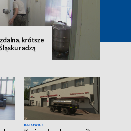
 zdalna, krótsze
 Śląsku radzą
KATOWICE