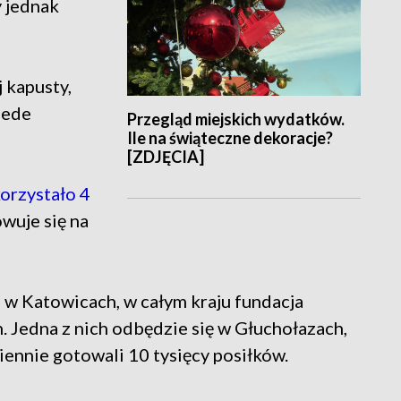
y jednak
.
 kapusty,
zede
Przegląd miejskich wydatków.
Ile na świąteczne dekoracje?
[ZDJĘCIA]
orzystało 4
wuje się na
 w Katowicach, w całym kraju fundacja
h. Jedna z nich odbędzie się w Głuchołazach,
iennie gotowali 10 tysięcy posiłków.