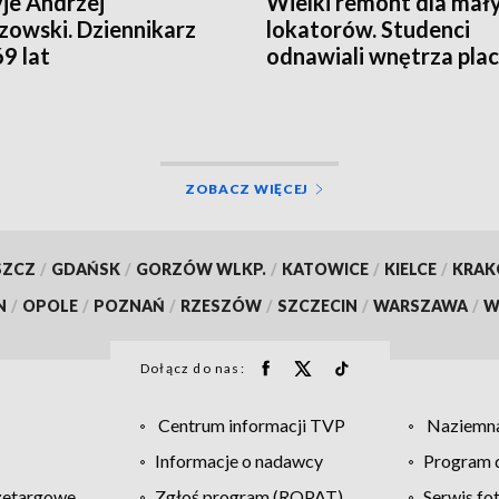
yje Andrzej
Wielki remont dla mał
owski. Dziennikarz
lokatorów. Studenci
69 lat
odnawiali wnętrza pla
opiekuńczo-wychowaw
ZOBACZ WIĘCEJ
SZCZ
/
GDAŃSK
/
GORZÓW WLKP.
/
KATOWICE
/
KIELCE
/
KRA
N
/
OPOLE
/
POZNAŃ
/
RZESZÓW
/
SZCZECIN
/
WARSZAWA
/
W
Dołącz do nas:
Centrum informacji TVP
Naziemna
Informacje o nadawcy
Program d
zetargowe
Zgłoś program (ROPAT)
Serwis fo