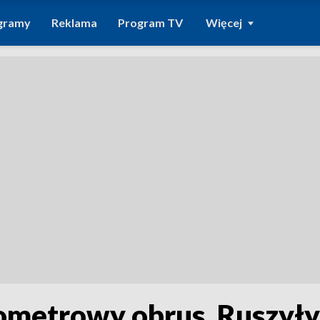
gramy
Reklama
Program TV
Więcej
lometrowy obrus. Ruszył