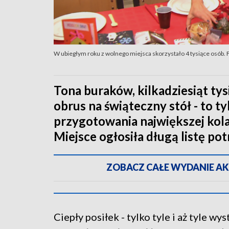
W ubiegłym roku z wolnego miejsca skorzystało 4 tysiące osób. 
Tona buraków, kilkadziesiąt ty
obrus na świąteczny stół - to t
przygotowania największej kolac
Miejsce ogłosiła długą listę p
ZOBACZ CAŁE WYDANIE AKTU
Ciepły posiłek - tylko tyle i aż tyle wys