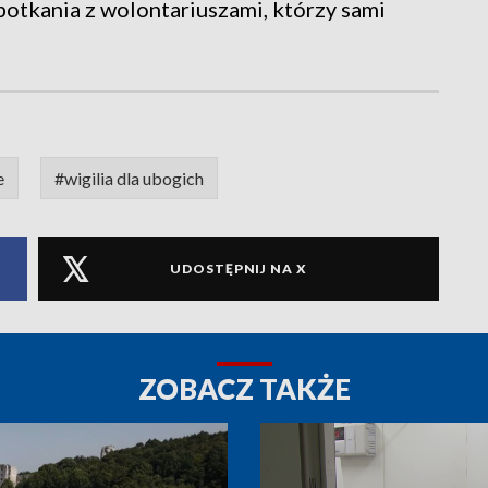
potkania z wolontariuszami, którzy sami
e
#wigilia dla ubogich
UDOSTĘPNIJ NA X
ZOBACZ TAKŻE