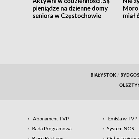
Aktywni w codzienności. Są
Nie ż
pieniądze na dzienne domy
Moroz
seniora w Częstochowie
miał 
BIAŁYSTOK
/
BYDGO
OLSZTY
Abonament TVP
Emisja w TVP
Rada Programowa
System NOS
Biuro Reklamy
Ogłoszenie pr