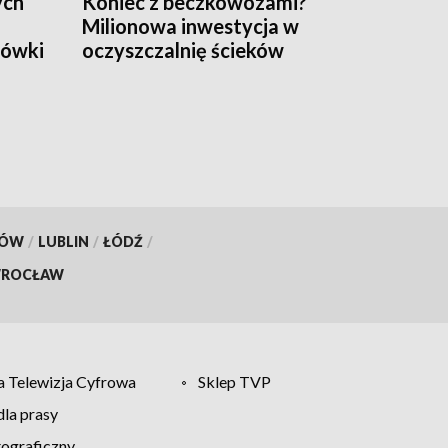
ych
Koniec z beczkowozami?
Milionowa inwestycja w
cówki
oczyszczalnię ścieków
czej
KÓW
/
LUBLIN
/
ŁÓDŹ
/
ROCŁAW
 Telewizja Cyfrowa
Sklep TVP
la prasy
tograficzny