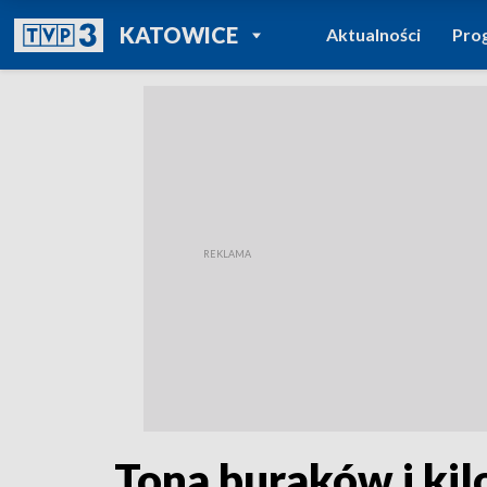
POWRÓT DO
KATOWICE
Aktualności
Pro
TVP REGIONY
Tona buraków i ki