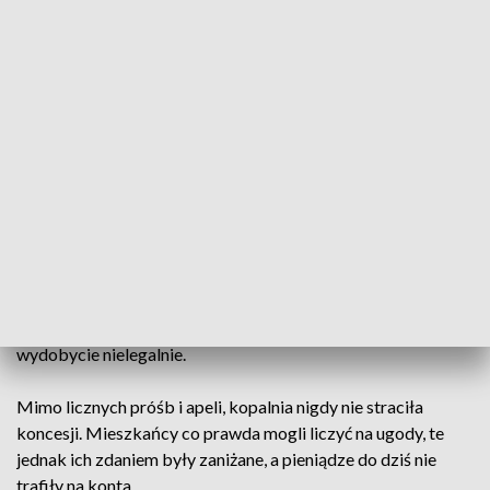
ZOBACZ CAŁE WYDANIE
AKTUALNOŚCI, 4.12.2024, GODZ.
18.30
Goczałkowice-Zdrój
to gmina od lat kojarzona z
uzdrowiskami. Jednak w miejscowości liczącej niespełna 7
tysięcy osób, swoje piętno odbiło także górnictwo.
Winowajcą, zdaniem mieszkańców, ma być działające nieco
ponad 5 kilometrów dalej Przedsiębiorstwo Górnicze
„Silesia”, które jak słyszymy od wójta gminy, prowadzi
wydobycie nielegalnie.
Mimo licznych próśb i apeli, kopalnia nigdy nie straciła
koncesji. Mieszkańcy co prawda mogli liczyć na ugody, te
jednak ich zdaniem były zaniżane, a pieniądze do dziś nie
trafiły na konta.