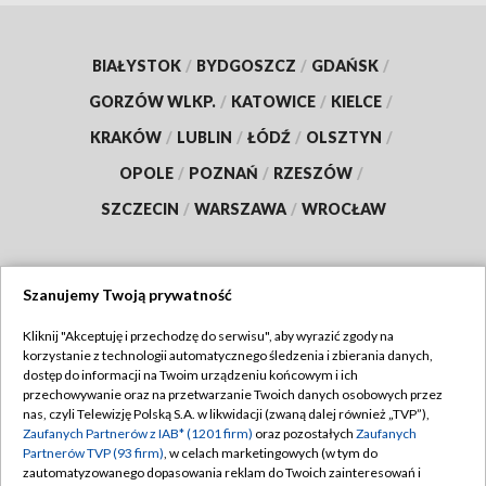
BIAŁYSTOK
/
BYDGOSZCZ
/
GDAŃSK
/
GORZÓW WLKP.
/
KATOWICE
/
KIELCE
/
KRAKÓW
/
LUBLIN
/
ŁÓDŹ
/
OLSZTYN
/
OPOLE
/
POZNAŃ
/
RZESZÓW
/
SZCZECIN
/
WARSZAWA
/
WROCŁAW
Szanujemy Twoją prywatność
Dołącz do nas:
Kliknij "Akceptuję i przechodzę do serwisu", aby wyrazić zgody na
korzystanie z technologii automatycznego śledzenia i zbierania danych,
TVP
dostęp do informacji na Twoim urządzeniu końcowym i ich
Abonament TVP
przechowywanie oraz na przetwarzanie Twoich danych osobowych przez
Regulamin TVP
nas, czyli Telewizję Polską S.A. w likwidacji (zwaną dalej również „TVP”),
Emisja w TVP
Polityka prywatności
Zaufanych Partnerów z IAB* (1201 firm)
oraz pozostałych
Zaufanych
Partnerów TVP (93 firm)
, w celach marketingowych (w tym do
Centrum informacji TVP
Moje zgody
zautomatyzowanego dopasowania reklam do Twoich zainteresowań i