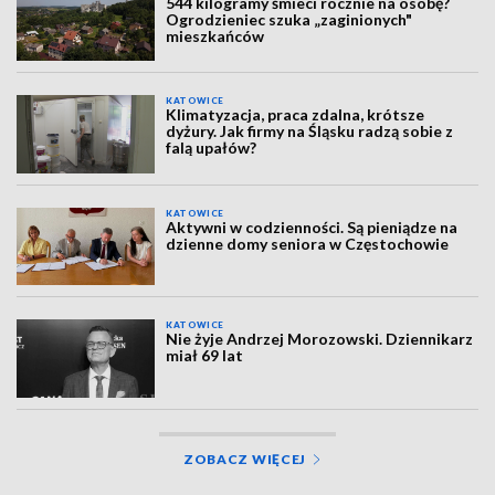
544 kilogramy śmieci rocznie na osobę?
Ogrodzieniec szuka „zaginionych"
mieszkańców
KATOWICE
Klimatyzacja, praca zdalna, krótsze
dyżury. Jak firmy na Śląsku radzą sobie z
falą upałów?
KATOWICE
Aktywni w codzienności. Są pieniądze na
dzienne domy seniora w Częstochowie
KATOWICE
Nie żyje Andrzej Morozowski. Dziennikarz
miał 69 lat
ZOBACZ WIĘCEJ