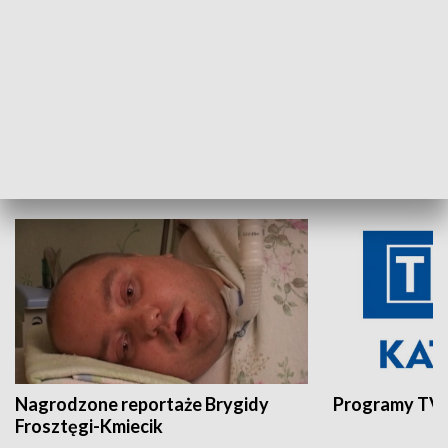
Aktualności sprzed lat
Z historią w tl
INNE
Nagrodzone reportaże Brygidy
Programy TVP
Frosztęgi-Kmiecik