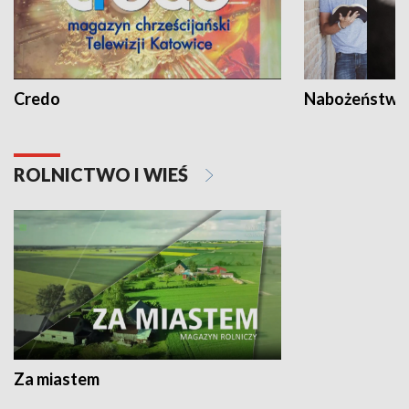
Credo
Nabożeństwa 
ROLNICTWO I WIEŚ
Za miastem