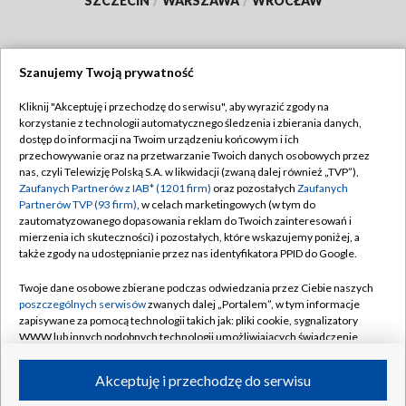
SZCZECIN
/
WARSZAWA
/
WROCŁAW
Szanujemy Twoją prywatność
Dołącz do nas:
Kliknij "Akceptuję i przechodzę do serwisu", aby wyrazić zgody na
korzystanie z technologii automatycznego śledzenia i zbierania danych,
TVP
dostęp do informacji na Twoim urządzeniu końcowym i ich
Abonament TVP
przechowywanie oraz na przetwarzanie Twoich danych osobowych przez
Regulamin TVP
nas, czyli Telewizję Polską S.A. w likwidacji (zwaną dalej również „TVP”),
Emisja w TVP
Polityka prywatności
Zaufanych Partnerów z IAB* (1201 firm)
oraz pozostałych
Zaufanych
Partnerów TVP (93 firm)
, w celach marketingowych (w tym do
Centrum informacji TVP
Moje zgody
zautomatyzowanego dopasowania reklam do Twoich zainteresowań i
mierzenia ich skuteczności) i pozostałych, które wskazujemy poniżej, a
Naziemna Telewizja Cyfrowa
Pomoc
także zgody na udostępnianie przez nas identyfikatora PPID do Google.
Sklep TVP
Biuro reklamy
Twoje dane osobowe zbierane podczas odwiedzania przez Ciebie naszych
Rada Programowa
Kontakt
poszczególnych serwisów
zwanych dalej „Portalem”, w tym informacje
zapisywane za pomocą technologii takich jak: pliki cookie, sygnalizatory
System NOS
WWW lub innych podobnych technologii umożliwiających świadczenie
dopasowanych i bezpiecznych usług, personalizację treści oraz reklam,
Informacje o nadawcy
Kanały
udostępnianie funkcji mediów społecznościowych oraz analizowanie
Akceptuję i przechodzę do serwisu
ruchu w Internecie.
Program dla prasy