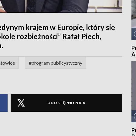
jedynym krajem w Europie, który się
kole rozbieżności” Rafał Piech,
.
P
A
atowice
#program publicystyczny
UDOSTĘPNIJ NA X
P