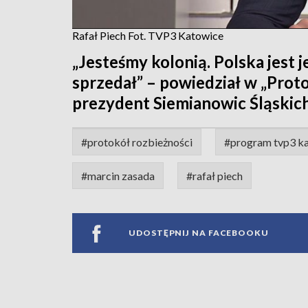
Rafał Piech Fot. TVP3 Katowice
„Jesteśmy kolonią. Polska jest 
sprzedał” – powiedział w „Proto
prezydent Siemianowic Śląskich
#protokół rozbieżności
#program tvp3 k
#marcin zasada
#rafał piech
UDOSTĘPNIJ NA FACEBOOKU