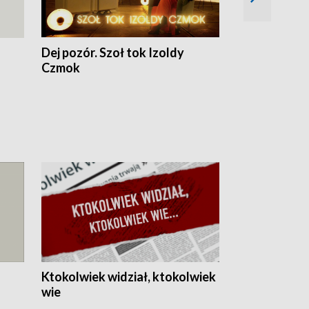
Dej pozór. Szoł tok Izoldy
Dzień z blisk
Czmok
Ktokolwiek widział, ktokolwiek
wie