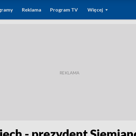
gramy
Reklama
Program TV
Więcej
Piech - prezydent Siemian