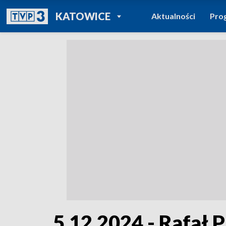
POWRÓT DO
KATOWICE
Aktualności
Pro
TVP REGIONY
5.12.2024 - Rafał 