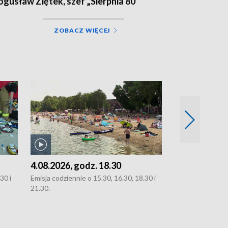
ogusław Ziętek, szef „Sierpnia 80”
ZOBACZ WIĘCEJ
4.08.2026, godz. 18.30
3.08.2026, g
30 i
Emisja codziennie o 15.30, 16.30, 18.30 i
Emisja codziennie
21.30.
oraz 21.30