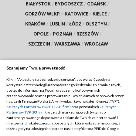
BIAŁYSTOK
/
BYDGOSZCZ
/
GDAŃSK
/
GORZÓW WLKP.
/
KATOWICE
/
KIELCE
/
KRAKÓW
/
LUBLIN
/
ŁÓDŹ
/
OLSZTYN
/
OPOLE
/
POZNAŃ
/
RZESZÓW
/
SZCZECIN
/
WARSZAWA
/
WROCŁAW
Szanujemy Twoją prywatność
Dołącz do nas:
Kliknij "Akceptuję i przechodzę do serwisu", aby wyrazić zgody na
korzystanie z technologii automatycznego śledzenia i zbierania danych,
TVP
dostęp do informacji na Twoim urządzeniu końcowym i ich
Abonament TVP
przechowywanie oraz na przetwarzanie Twoich danych osobowych przez
Regulamin TVP
nas, czyli Telewizję Polską S.A. w likwidacji (zwaną dalej również „TVP”),
Emisja w TVP
Polityka prywatności
Zaufanych Partnerów z IAB* (1201 firm)
oraz pozostałych
Zaufanych
Partnerów TVP (93 firm)
, w celach marketingowych (w tym do
Centrum informacji TVP
Moje zgody
zautomatyzowanego dopasowania reklam do Twoich zainteresowań i
mierzenia ich skuteczności) i pozostałych, które wskazujemy poniżej, a
Naziemna Telewizja Cyfrowa
Pomoc
także zgody na udostępnianie przez nas identyfikatora PPID do Google.
Sklep TVP