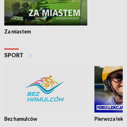
Za miastem
SPORT
Bez hamulców
Pierwsza lekc