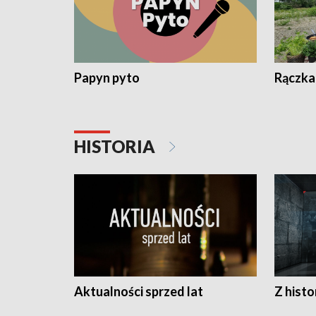
Papyn pyto
Rączka
HISTORIA
Aktualności sprzed lat
Z histo