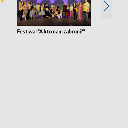
Festiwal "A kto nam zabroni?"
Mikrokosmo