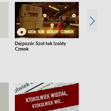
Dej pozór. Szoł tok Izoldy
Dzień z blisk
Czmok