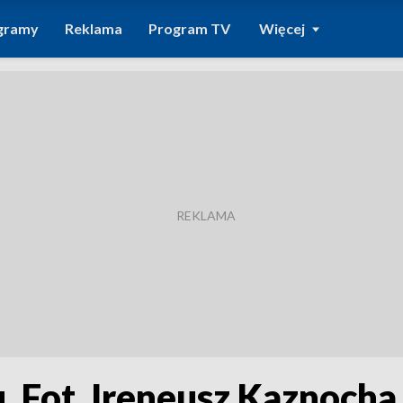
gramy
Reklama
Program TV
Więcej
u. Fot. Ireneusz Kaznoch