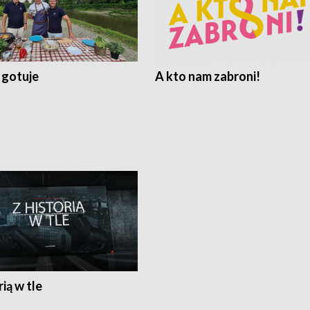
 gotuje
A kto nam zabroni!
rią w tle