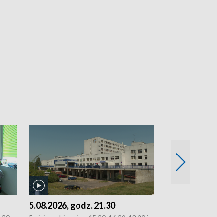
5.08.2026, godz. 21.30
5.08.2026, g