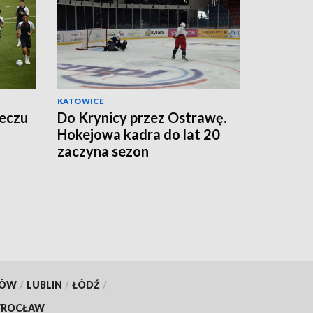
KATOWICE
meczu
Do Krynicy przez Ostrawę.
Hokejowa kadra do lat 20
zaczyna sezon
KÓW
/
LUBLIN
/
ŁÓDŹ
/
ROCŁAW