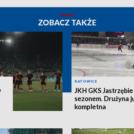
ZOBACZ TAKŻE
KATOWICE
O
JKH GKS Jastrzębie 
sezonem. Drużyna j
kompletna