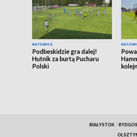
KATOWICE
KATOWI
Podbeskidzie gra dalej!
Powa
Hutnik za burtą Pucharu
Hamm
Polski
kolej
BIAŁYSTOK
/
BYDGO
OLSZTY