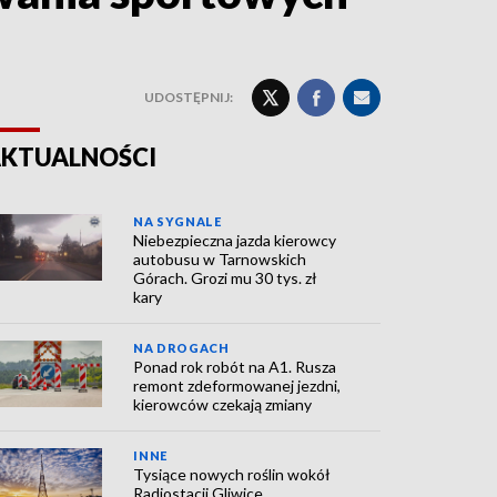
UDOSTĘPNIJ:
KTUALNOŚCI
NA SYGNALE
Niebezpieczna jazda kierowcy
autobusu w Tarnowskich
Górach. Grozi mu 30 tys. zł
kary
NA DROGACH
Ponad rok robót na A1. Rusza
remont zdeformowanej jezdni,
kierowców czekają zmiany
INNE
Tysiące nowych roślin wokół
Radiostacji Gliwice