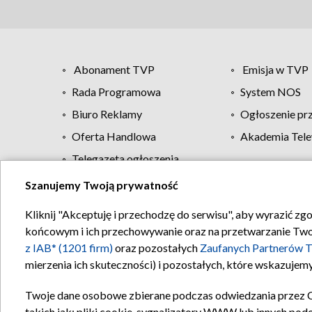
Abonament TVP
Emisja w TVP
Rada Programowa
System NOS
Biuro Reklamy
Ogłoszenie pr
Oferta Handlowa
Akademia Tele
Telegazeta ogłoszenia
Szanujemy Twoją prywatność
Regulamin TVP
Kliknij "Akceptuję i przechodzę do serwisu", aby wyrazić zg
końcowym i ich przechowywanie oraz na przetwarzanie Twoich
z IAB* (1201 firm)
oraz pozostałych
Zaufanych Partnerów T
mierzenia ich skuteczności) i pozostałych, które wskazujemy
Twoje dane osobowe zbierane podczas odwiedzania przez 
takich jak: pliki cookie, sygnalizatory WWW lub innych pod