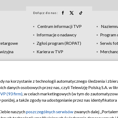
Dołącz do nas:
Centrum informacji TVP
Naziemna
Informacje o nadawcy
Program d
zetargowe
Zgłoś program (ROPAT)
Serwis fo
wizyjna
Kariera w TVP
Merchandi
Polityka prywatności
Moje zgody
Pomoc
Biuro re
ody na korzystanie z technologii automatycznego śledzenia i zbie
 danych osobowych przez nas, czyli Telewizję Polską S.A. w likw
VP (93 firm)
, w celach marketingowych (w tym do zautomatyzow
 poniżej, a także zgody na udostępnianie przez nas identyfikator
Ciebie naszych
poszczególnych serwisów
zwanych dalej „Portalem
obnych technologii umożliwiających świadczenie dopasowanych i be