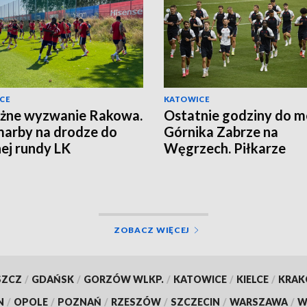
CE
KATOWICE
żne wyzwanie Rakowa.
Ostatnie godziny do 
arby na drodze do
Górnika Zabrze na
nej rundy LK
Węgrzech. Piłkarze
zapowiadają walkę
ZOBACZ WIĘCEJ
SZCZ
/
GDAŃSK
/
GORZÓW WLKP.
/
KATOWICE
/
KIELCE
/
KRA
N
/
OPOLE
/
POZNAŃ
/
RZESZÓW
/
SZCZECIN
/
WARSZAWA
/
W