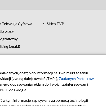
 Telewizja Cyfrowa
Sklep TVP
la prasy
tograficzny
sing (znaki)
klamy
Kontakt
rania danych, dostęp do informacji na Twoim urządzeniu
idacji (zwaną dalej również „TVP”),
Zaufanych Partnerów
anego dopasowania reklam do Twoich zainteresowań i
a PPID do Google.
”, w tym informacje zapisywane za pomocą technologii
zpiecznych usług, personalizację treści oraz reklam,