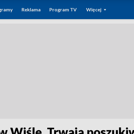
gramy
Reklama
Program TV
Więcej
w Wiśle. Trwają poszuki