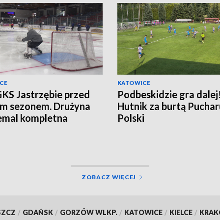
CE
KATOWICE
KS Jastrzębie przed
Podbeskidzie gra dalej
im sezonem. Drużyna
Hutnik za burtą Puchar
iemal kompletna
Polski
ZOBACZ WIĘCEJ
SZCZ
/
GDAŃSK
/
GORZÓW WLKP.
/
KATOWICE
/
KIELCE
/
KRA