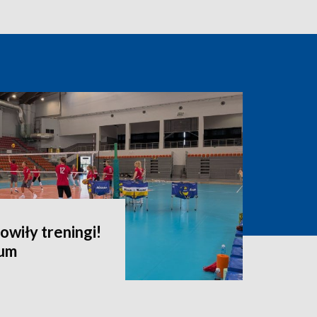
owiły treningi!
ium