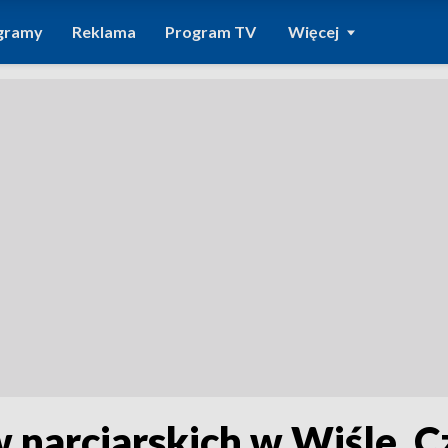
gramy
Reklama
Program TV
Więcej
 narciarskich w Wiśle. 