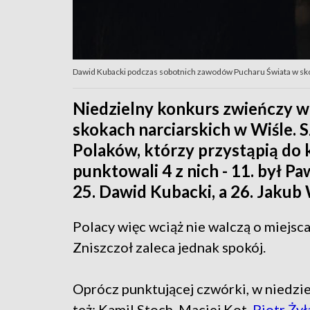
Dawid Kubacki podczas sobotnich zawodów Pucharu Świata w sko
Niedzielny konkurs zwieńczy 
skokach narciarskich w Wiśle. 
Polaków, którzy przystąpią do 
punktowali 4 z nich - 11. był P
25. Dawid Kubacki, a 26. Jakub
Polacy więc wciąż nie walczą o miejsc
Zniszczoł zaleca jednak spokój.
Oprócz punktującej czwórki, w niedzie
też: Kamil Stoch, Maciej Kot,
Piotr Żył