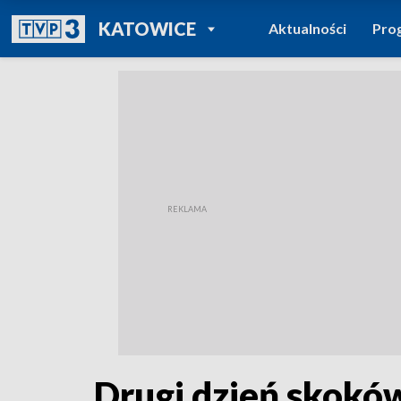
POWRÓT DO
KATOWICE
Aktualności
Pro
TVP REGIONY
Drugi dzień skoków