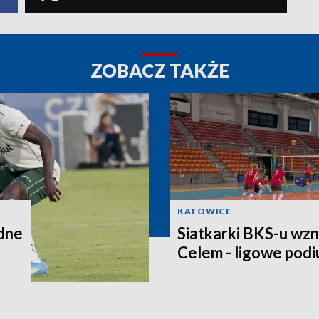
ZOBACZ TAKŻE
KATOWICE
dne
Siatkarki BKS-u wzn
Celem - ligowe pod