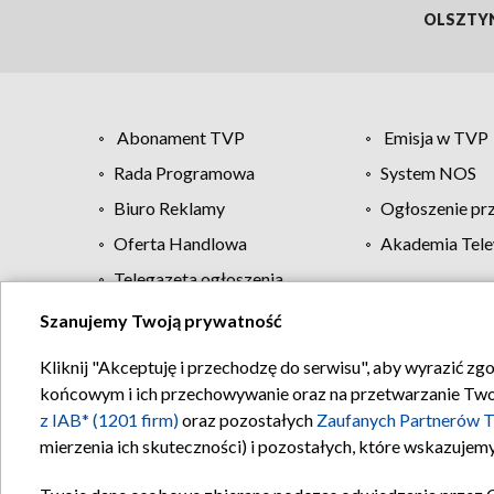
OLSZTY
Abonament TVP
Emisja w TVP
Rada Programowa
System NOS
Biuro Reklamy
Ogłoszenie pr
Oferta Handlowa
Akademia Tele
Telegazeta ogłoszenia
Szanujemy Twoją prywatność
Regulamin TVP
Kliknij "Akceptuję i przechodzę do serwisu", aby wyrazić zg
końcowym i ich przechowywanie oraz na przetwarzanie Twoich
z IAB* (1201 firm)
oraz pozostałych
Zaufanych Partnerów T
mierzenia ich skuteczności) i pozostałych, które wskazujemy