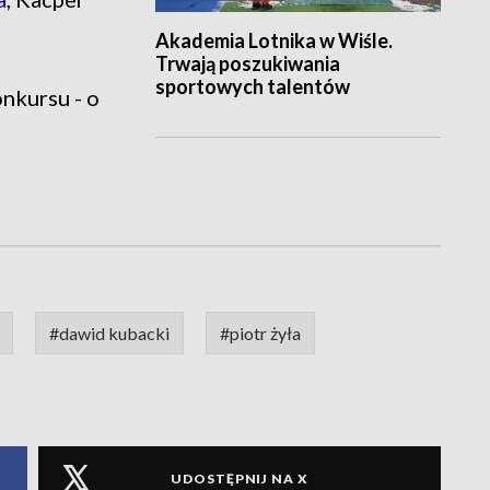
Akademia Lotnika w Wiśle.
Trwają poszukiwania
sportowych talentów
onkursu - o
#dawid kubacki
#piotr żyła
UDOSTĘPNIJ NA X