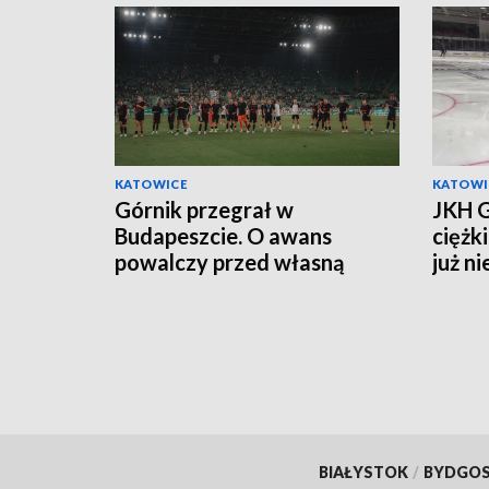
KATOWICE
KATOWI
Górnik przegrał w
JKH G
Budapeszcie. O awans
ciężk
powalczy przed własną
już n
publicznością
BIAŁYSTOK
/
BYDGO