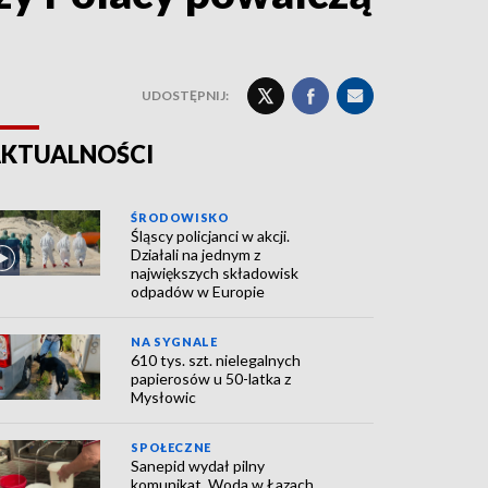
UDOSTĘPNIJ:
KTUALNOŚCI
ŚRODOWISKO
Śląscy policjanci w akcji.
Działali na jednym z
największych składowisk
odpadów w Europie
NA SYGNALE
610 tys. szt. nielegalnych
papierosów u 50-latka z
Mysłowic
SPOŁECZNE
Sanepid wydał pilny
komunikat. Woda w Łazach