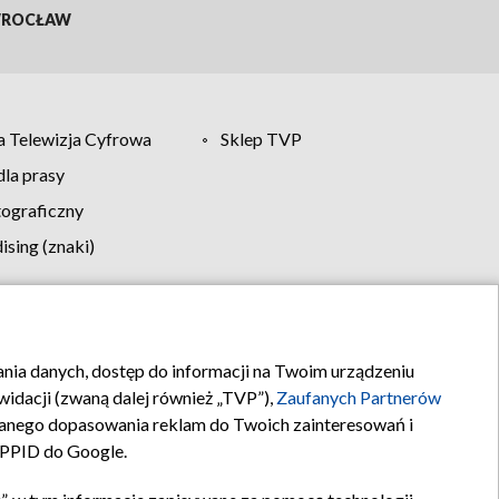
ROCŁAW
 Telewizja Cyfrowa
Sklep TVP
la prasy
tograficzny
sing (znaki)
klamy
Kontakt
rania danych, dostęp do informacji na Twoim urządzeniu
idacji (zwaną dalej również „TVP”),
Zaufanych Partnerów
anego dopasowania reklam do Twoich zainteresowań i
a PPID do Google.