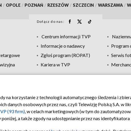
N
/
OPOLE
/
POZNAŃ
/
RZESZÓW
/
SZCZECIN
/
WARSZAWA
/
W
Dołącz do nas:
Centrum informacji TVP
Naziemna
Informacje o nadawcy
Program d
zetargowe
Zgłoś program (ROPAT)
Serwis fo
wizyjna
Kariera w TVP
Merchandi
Polityka prywatności
Moje zgody
Pomoc
Biuro re
ody na korzystanie z technologii automatycznego śledzenia i zbie
 danych osobowych przez nas, czyli Telewizję Polską S.A. w likw
VP (93 firm)
, w celach marketingowych (w tym do zautomatyzow
 poniżej, a także zgody na udostępnianie przez nas identyfikator