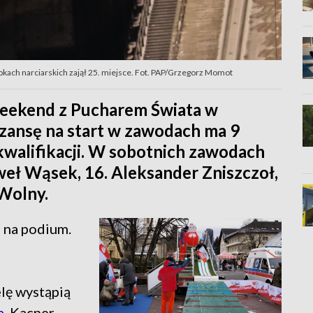
kach narciarskich zajął 25. miejsce. Fot. PAP/Grzegorz Momot
weekend z Pucharem Świata w
Szansę na start w zawodach ma 9
kwalifikacji. W sobotnich zawodach
aweł Wąsek, 16. Aleksander Zniszczoł,
 Wolny.
a na podium.
lę wystąpią
a
, Kacper