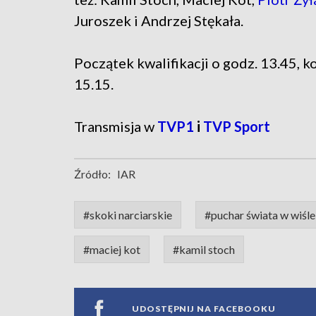
Juroszek i Andrzej Stękała.
Początek kwalifikacji o godz. 13.45, k
15.15.
Transmisja w
TVP1
i
TVP Sport
Źródło:
IAR
#skoki narciarskie
#puchar świata w wiśle
#maciej kot
#kamil stoch
UDOSTĘPNIJ NA FACEBOOKU