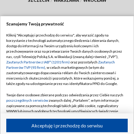
SZCZECIN
/
WARSZAWA
/
WROCŁAW
Szanujemy Twoją prywatność
Dołącz do nas:
Kliknij "Akceptuję i przechodzę do serwisu", aby wyrazić zgody na
korzystanie z technologii automatycznego śledzenia i zbierania danych,
TVP
dostęp do informacji na Twoim urządzeniu końcowym i ich
Abonament TVP
przechowywanie oraz na przetwarzanie Twoich danych osobowych przez
Regulamin TVP
nas, czyli Telewizję Polską S.A. w likwidacji (zwaną dalej również „TVP”),
Emisja w TVP
Polityka prywatności
Zaufanych Partnerów z IAB* (1201 firm)
oraz pozostałych
Zaufanych
Partnerów TVP (93 firm)
, w celach marketingowych (w tym do
Centrum informacji TVP
Moje zgody
zautomatyzowanego dopasowania reklam do Twoich zainteresowań i
mierzenia ich skuteczności) i pozostałych, które wskazujemy poniżej, a
Naziemna Telewizja Cyfrowa
Pomoc
także zgody na udostępnianie przez nas identyfikatora PPID do Google.
Sklep TVP
Biuro reklamy
Twoje dane osobowe zbierane podczas odwiedzania przez Ciebie naszych
Rada Programowa
Kontakt
poszczególnych serwisów
zwanych dalej „Portalem”, w tym informacje
zapisywane za pomocą technologii takich jak: pliki cookie, sygnalizatory
System NOS
WWW lub innych podobnych technologii umożliwiających świadczenie
dopasowanych i bezpiecznych usług, personalizację treści oraz reklam,
Informacje o nadawcy
Kanały
udostępnianie funkcji mediów społecznościowych oraz analizowanie
Akceptuję i przechodzę do serwisu
ruchu w Internecie.
Program dla prasy