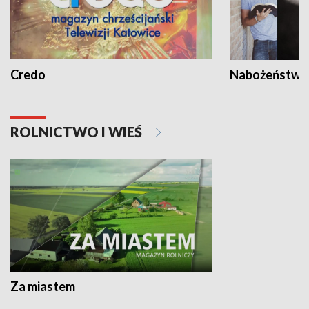
Credo
Nabożeństwa 
ROLNICTWO I WIEŚ
Za miastem