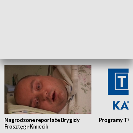
Aktualności sprzed lat
Z historią w tl
INNE
Nagrodzone reportaże Brygidy
Programy TVP
Frosztęgi-Kmiecik