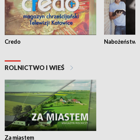
Credo
Nabożeństwa 
ROLNICTWO I WIEŚ
Za miastem