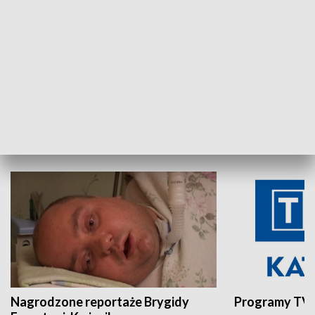
Aktualności sprzed lat
Z historią w tl
INNE
Nagrodzone reportaże Brygidy
Programy TVP