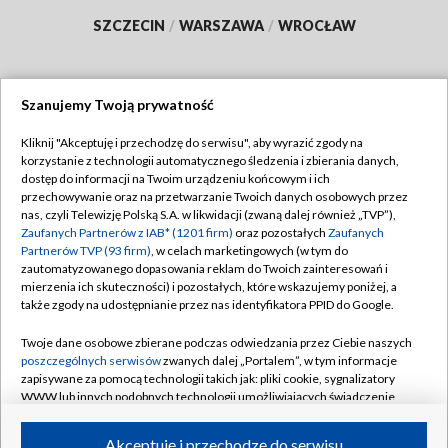
SZCZECIN
/
WARSZAWA
/
WROCŁAW
Szanujemy Twoją prywatność
Dołącz do nas:
Kliknij "Akceptuję i przechodzę do serwisu", aby wyrazić zgody na
korzystanie z technologii automatycznego śledzenia i zbierania danych,
TVP
dostęp do informacji na Twoim urządzeniu końcowym i ich
Abonament TVP
przechowywanie oraz na przetwarzanie Twoich danych osobowych przez
Regulamin TVP
nas, czyli Telewizję Polską S.A. w likwidacji (zwaną dalej również „TVP”),
Emisja w TVP
Polityka prywatności
Zaufanych Partnerów z IAB* (1201 firm)
oraz pozostałych
Zaufanych
Partnerów TVP (93 firm)
, w celach marketingowych (w tym do
Centrum informacji TVP
Moje zgody
zautomatyzowanego dopasowania reklam do Twoich zainteresowań i
mierzenia ich skuteczności) i pozostałych, które wskazujemy poniżej, a
Naziemna Telewizja Cyfrowa
Pomoc
także zgody na udostępnianie przez nas identyfikatora PPID do Google.
Sklep TVP
Biuro reklamy
Twoje dane osobowe zbierane podczas odwiedzania przez Ciebie naszych
Rada Programowa
Kontakt
poszczególnych serwisów
zwanych dalej „Portalem”, w tym informacje
zapisywane za pomocą technologii takich jak: pliki cookie, sygnalizatory
System NOS
WWW lub innych podobnych technologii umożliwiających świadczenie
dopasowanych i bezpiecznych usług, personalizację treści oraz reklam,
Informacje o nadawcy
Kanały
udostępnianie funkcji mediów społecznościowych oraz analizowanie
Akceptuję i przechodzę do serwisu