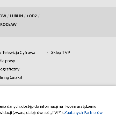
KÓW
/
LUBLIN
/
ŁÓDŹ
/
ROCŁAW
 Telewizja Cyfrowa
Sklep TVP
la prasy
tograficzny
sing (znaki)
klamy
Kontakt
rania danych, dostęp do informacji na Twoim urządzeniu
idacji (zwaną dalej również „TVP”),
Zaufanych Partnerów