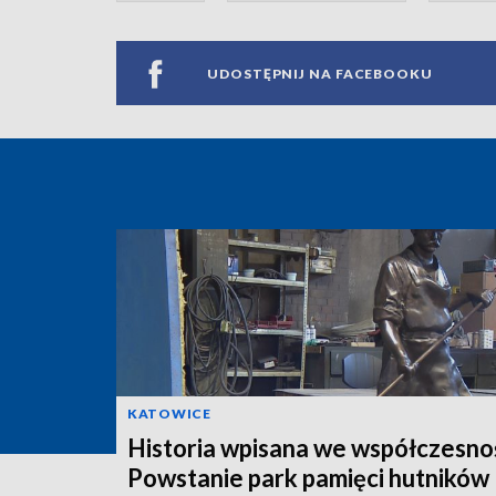
UDOSTĘPNIJ NA FACEBOOKU
KATOWICE
Historia wpisana we współczesno
Powstanie park pamięci hutników