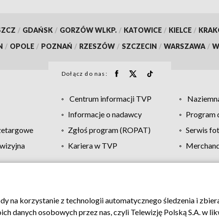
SZCZ
/
GDAŃSK
/
GORZÓW WLKP.
/
KATOWICE
/
KIELCE
/
KRA
N
/
OPOLE
/
POZNAŃ
/
RZESZÓW
/
SZCZECIN
/
WARSZAWA
/
W
Dołącz do nas:
Centrum informacji TVP
Naziemna
Informacje o nadawcy
Program d
zetargowe
Zgłoś program (ROPAT)
Serwis fo
wizyjna
Kariera w TVP
Merchandi
Polityka prywatności
Moje zgody
Pomoc
Biuro re
ody na korzystanie z technologii automatycznego śledzenia i zbie
 danych osobowych przez nas, czyli Telewizję Polską S.A. w likw