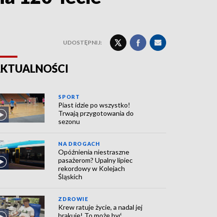
UDOSTĘPNIJ:
KTUALNOŚCI
SPORT
Piast idzie po wszystko!
Trwają przygotowania do
sezonu
NA DROGACH
Opóźnienia niestraszne
pasażerom? Upalny lipiec
rekordowy w Kolejach
Śląskich
ZDROWIE
Krew ratuje życie, a nadal jej
brakuje! To może być