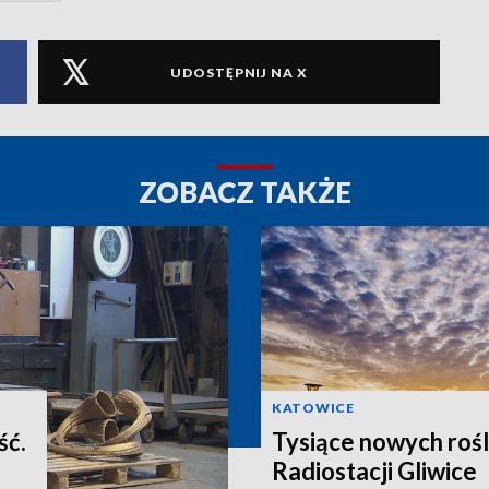
UDOSTĘPNIJ NA X
ZOBACZ TAKŻE
KATOWICE
ść.
Tysiące nowych rośl
Radiostacji Gliwice