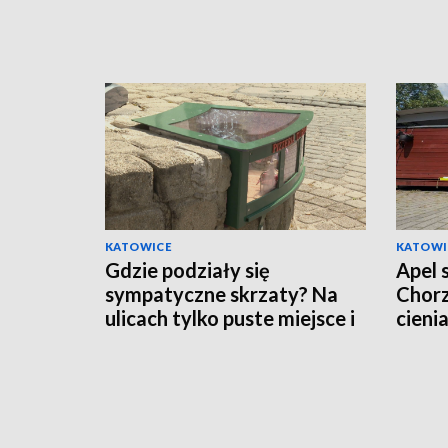
KATOWICE
KATOWI
Gdzie podziały się
Apel 
sympatyczne skrzaty? Na
Chorz
ulicach tylko puste miejsce i
cieni
pytający mieszkańcy