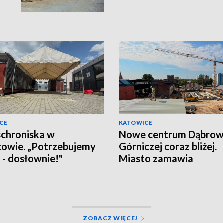
CE
KATOWICE
schroniska w
Nowe centrum Dąbro
owie. „Potrzebujemy
Górniczej coraz bliżej.
a - dosłownie!"
Miasto zamawia
wyposażenie
ZOBACZ WIĘCEJ