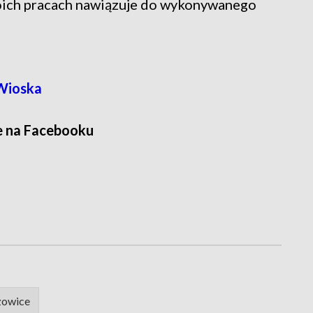
oich pracach nawiązuje do wykonywanego
Wioska
e na Facebooku
zowice