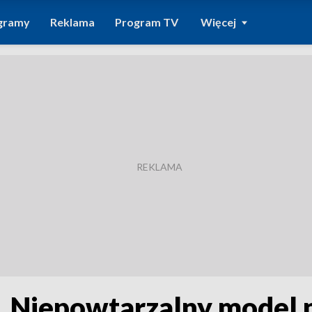
gramy
Reklama
Program TV
Więcej
. Niepowtarzalny model 