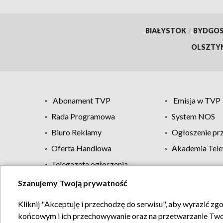
BIAŁYSTOK
/
BYDGO
OLSZTY
Abonament TVP
Emisja w TVP
Rada Programowa
System NOS
Biuro Reklamy
Ogłoszenie pr
Oferta Handlowa
Akademia Tele
Telegazeta ogłoszenia
Szanujemy Twoją prywatność
Regulamin TVP
Kliknij "Akceptuję i przechodzę do serwisu", aby wyrazić zg
końcowym i ich przechowywanie oraz na przetwarzanie Twoich