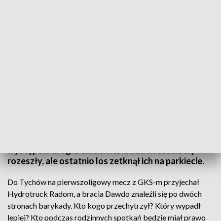
Fot. TVP3 Katowice
Bracia bliźniacy - wyglądają podobnie, myślą
podobnie… Nic więc dziwnego, że obaj wybrali
koszykówkę. Po latach wspólnych treningów i
występów drogi Daniela i Konrada wreszcie się
rozeszły, ale ostatnio los zetknął ich na parkiecie.
Do Tychów na pierwszoligowy mecz z GKS-m przyjechał
Hydrotruck Radom, a bracia Dawdo znaleźli się po dwóch
stronach barykady. Kto kogo przechytrzył? Który wypadł
lepiej? Kto podczas rodzinnych spotkań będzie miał prawo