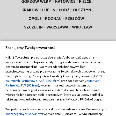
GORZÓW WLKP.
/
KATOWICE
/
KIELCE
/
KRAKÓW
/
LUBLIN
/
ŁÓDŹ
/
OLSZTYN
/
OPOLE
/
POZNAŃ
/
RZESZÓW
/
SZCZECIN
/
WARSZAWA
/
WROCŁAW
Szanujemy Twoją prywatność
Dołącz do nas:
Kliknij "Akceptuję i przechodzę do serwisu", aby wyrazić zgody na
korzystanie z technologii automatycznego śledzenia i zbierania danych,
TVP
dostęp do informacji na Twoim urządzeniu końcowym i ich
Abonament TVP
przechowywanie oraz na przetwarzanie Twoich danych osobowych przez
Regulamin TVP
nas, czyli Telewizję Polską S.A. w likwidacji (zwaną dalej również „TVP”),
Emisja w TVP
Polityka prywatności
Zaufanych Partnerów z IAB* (1201 firm)
oraz pozostałych
Zaufanych
Partnerów TVP (93 firm)
, w celach marketingowych (w tym do
Centrum informacji TVP
Moje zgody
zautomatyzowanego dopasowania reklam do Twoich zainteresowań i
mierzenia ich skuteczności) i pozostałych, które wskazujemy poniżej, a
Naziemna Telewizja Cyfrowa
Pomoc
także zgody na udostępnianie przez nas identyfikatora PPID do Google.
Sklep TVP
Biuro reklamy
Twoje dane osobowe zbierane podczas odwiedzania przez Ciebie naszych
Rada Programowa
Kontakt
poszczególnych serwisów
zwanych dalej „Portalem”, w tym informacje