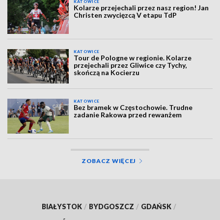
KATOWICE
Kolarze przejechali przez nasz region! Jan
Christen zwycięzcą V etapu TdP
KATOWICE
Tour de Pologne w regionie. Kolarze
przejechali przez Gliwice czy Tychy,
skończą na Kocierzu
KATOWICE
Bez bramek w Częstochowie. Trudne
zadanie Rakowa przed rewanżem
ZOBACZ WIĘCEJ
BIAŁYSTOK
/
BYDGOSZCZ
/
GDAŃSK
/