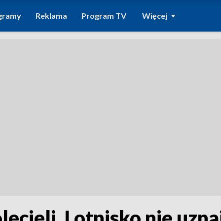
gramy
Reklama
Program TV
Więcej
ecieli. Lotnisko nie uzna