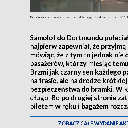
Poszkodowani pasażerowie nie składają jednak broni. Fot. TVP3
Samolot do Dortmundu poleciał 
najpierw zapewniał, że przyjmą 
mówiąc, że z tym to jednak nie 
pasażerów, którzy miesiąc temu u
Brzmi jak czarny sen każdego pa
na trasie, ale na drodze krótkiej 
bezpieczeństwa do bramki. W ko
długo. Bo po drugiej stronie za
biletem w ręku i bagażem rozcz
ZOBACZ CAŁE WYDANIE AKTU