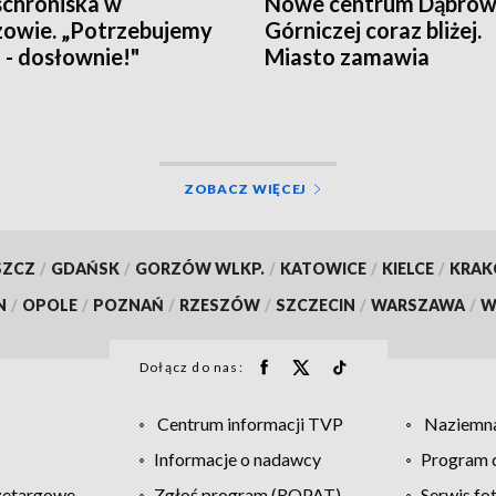
schroniska w
Nowe centrum Dąbro
owie. „Potrzebujemy
Górniczej coraz bliżej.
a - dosłownie!"
Miasto zamawia
wyposażenie
ZOBACZ WIĘCEJ
SZCZ
/
GDAŃSK
/
GORZÓW WLKP.
/
KATOWICE
/
KIELCE
/
KRA
N
/
OPOLE
/
POZNAŃ
/
RZESZÓW
/
SZCZECIN
/
WARSZAWA
/
W
Dołącz do nas:
Centrum informacji TVP
Naziemna
Informacje o nadawcy
Program d
zetargowe
Zgłoś program (ROPAT)
Serwis fo