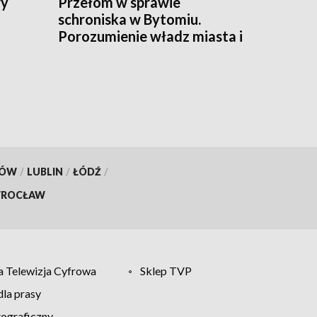
wy
Przełom w sprawie
schroniska w Bytomiu.
Porozumienie władz miasta i
fundacji
KÓW
/
LUBLIN
/
ŁÓDŹ
/
ROCŁAW
 Telewizja Cyfrowa
Sklep TVP
la prasy
tograficzny