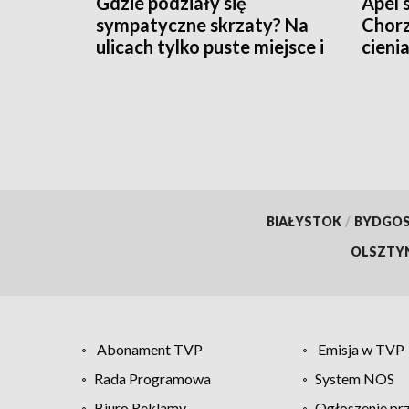
Gdzie podziały się
Apel 
sympatyczne skrzaty? Na
Chorz
ulicach tylko puste miejsce i
cieni
pytający mieszkańcy
BIAŁYSTOK
/
BYDGO
OLSZTY
Abonament TVP
Emisja w TVP
Rada Programowa
System NOS
Biuro Reklamy
Ogłoszenie pr