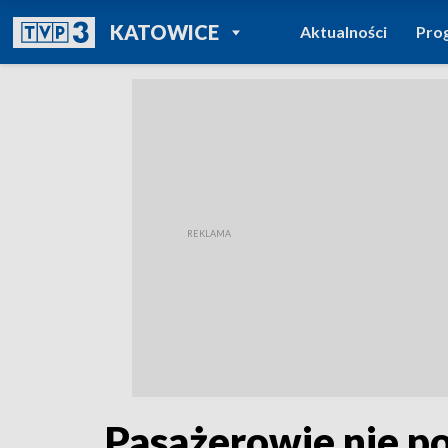
POWRÓT DO
KATOWICE
Aktualności
Pro
TVP REGIONY
Pasażerowie nie pol