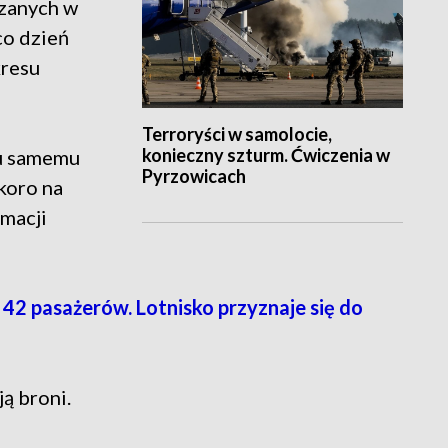
azanych w
co dzień
kresu
Terroryści w samolocie,
konieczny szturm. Ćwiczenia w
ku samemu
Pyrzowicach
koro na
amacji
 42 pasażerów. Lotnisko przyznaje się do
ą broni.