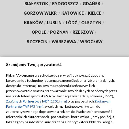
BIAŁYSTOK
/
BYDGOSZCZ
/
GDAŃSK
/
GORZÓW WLKP.
/
KATOWICE
/
KIELCE
/
KRAKÓW
/
LUBLIN
/
ŁÓDŹ
/
OLSZTYN
/
OPOLE
/
POZNAŃ
/
RZESZÓW
/
SZCZECIN
/
WARSZAWA
/
WROCŁAW
Szanujemy Twoją prywatność
Dołącz do nas:
Kliknij "Akceptuję i przechodzę do serwisu", aby wyrazić zgody na
korzystanie z technologii automatycznego śledzenia i zbierania danych,
TVP
dostęp do informacji na Twoim urządzeniu końcowym i ich
Abonament TVP
przechowywanie oraz na przetwarzanie Twoich danych osobowych przez
Regulamin TVP
nas, czyli Telewizję Polską S.A. w likwidacji (zwaną dalej również „TVP”),
Emisja w TVP
Polityka prywatności
Zaufanych Partnerów z IAB* (1201 firm)
oraz pozostałych
Zaufanych
Partnerów TVP (93 firm)
, w celach marketingowych (w tym do
Centrum informacji TVP
Moje zgody
zautomatyzowanego dopasowania reklam do Twoich zainteresowań i
mierzenia ich skuteczności) i pozostałych, które wskazujemy poniżej, a
Naziemna Telewizja Cyfrowa
Pomoc
także zgody na udostępnianie przez nas identyfikatora PPID do Google.
Sklep TVP