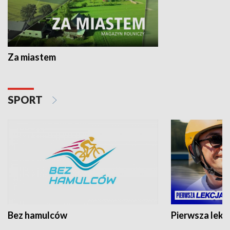
Za miastem
SPORT
Bez hamulców
Pierwsza lekc