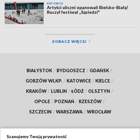
KATOWICE
Artyści uliczni opanowali Bielsko-Białą!
Ruszył festiwal „Sąsiedzi"
ZOBACZ WIĘCEJ
BIAŁYSTOK
/
BYDGOSZCZ
/
GDAŃSK
/
GORZÓW WLKP.
/
KATOWICE
/
KIELCE
/
KRAKÓW
/
LUBLIN
/
ŁÓDŹ
/
OLSZTYN
/
OPOLE
/
POZNAŃ
/
RZESZÓW
/
SZCZECIN
/
WARSZAWA
/
WROCŁAW
Szanujemy Twoją prywatność