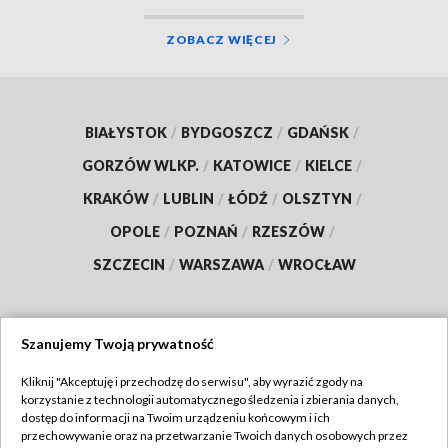
ZOBACZ WIĘCEJ
BIAŁYSTOK
/
BYDGOSZCZ
/
GDAŃSK
/
GORZÓW WLKP.
/
KATOWICE
/
KIELCE
/
KRAKÓW
/
LUBLIN
/
ŁÓDŹ
/
OLSZTYN
/
OPOLE
/
POZNAŃ
/
RZESZÓW
/
SZCZECIN
/
WARSZAWA
/
WROCŁAW
Szanujemy Twoją prywatność
Dołącz do nas:
Kliknij "Akceptuję i przechodzę do serwisu", aby wyrazić zgody na
korzystanie z technologii automatycznego śledzenia i zbierania danych,
TVP
dostęp do informacji na Twoim urządzeniu końcowym i ich
Abonament TVP
przechowywanie oraz na przetwarzanie Twoich danych osobowych przez
Regulamin TVP