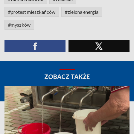
#protest mieszkańców
#zielona energia
#myszków
ZOBACZ TAKŻE