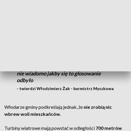
To są trudne tematy, ważymy za i przeciw.
Jeżeli my wydajemy dwa miliony złotych
na oświetlenie uliczne, na ogrzewanie, na
zasilanie naszej infrastruktury, to dziesięć
procent uzyskania energii byłoby bardzo
dobrym bonusem. Pewnie, gdyby się dało
tak w budżecie powiedzieć, że wszystko,
co z tego uzyskamy trafi tu na dzielnicę, to
nie wiadomo jakby się to głosowanie
odbyło
- twierdzi Włodzimierz Żak - burmistrz Myszkowa
Włodarze gminy podkreślają jednak, że
nie zrobią nic
wbrew woli mieszkańców.
Turbiny wiatrowe mają powstać w odległości
700 metrów