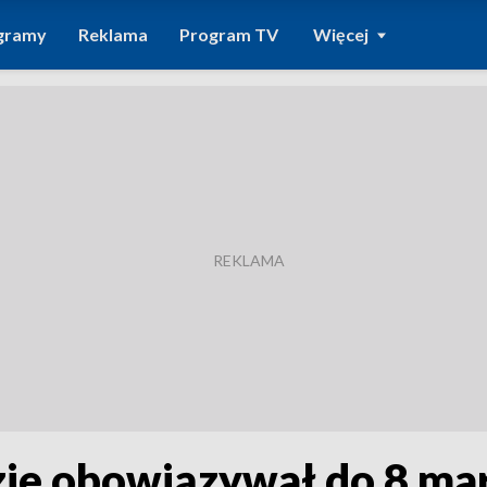
gramy
Reklama
Program TV
Więcej
ie obowiązywał do 8 mar