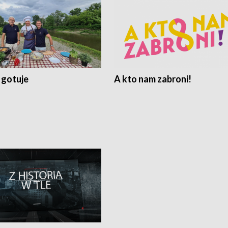
 gotuje
A kto nam zabroni!