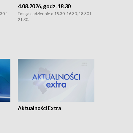
4.08.2026, godz. 18.30
3.08.2026, g
30 i
Emisja codziennie o 15.30, 16.30, 18.30 i
Emisja codziennie
21.30.
oraz 21.30
Aktualności Extra