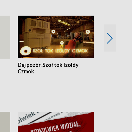
Dej pozór. Szoł tok Izoldy
Dzień z blisk
Czmok