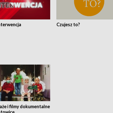
nterwencja
Czujesz to?
aże i filmy dokumentalne
towice