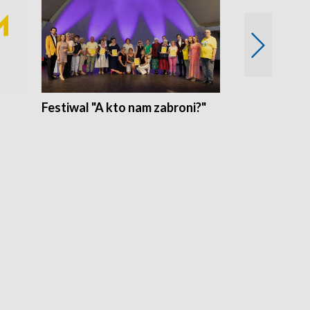
Festiwal "A kto nam zabroni?"
Mikrokosmo