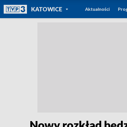
POWRÓT DO
KATOWICE
Aktualności
Pro
TVP REGIONY
Nowy rozkład będz