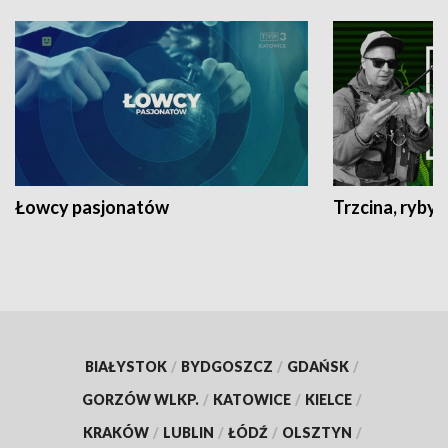
Łowcy pasjonatów
Trzcina, ryby 
BIAŁYSTOK
/
BYDGOSZCZ
/
GDAŃSK
/
GORZÓW WLKP.
/
KATOWICE
/
KIELCE
/
KRAKÓW
/
LUBLIN
/
ŁÓDŹ
/
OLSZTYN
/