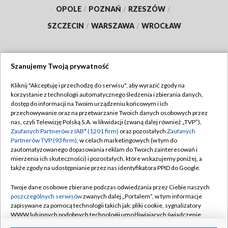
OPOLE
/
POZNAŃ
/
RZESZÓW
/
SZCZECIN
/
WARSZAWA
/
WROCŁAW
Szanujemy Twoją prywatność
Dołącz do nas:
Kliknij "Akceptuję i przechodzę do serwisu", aby wyrazić zgody na
korzystanie z technologii automatycznego śledzenia i zbierania danych,
TVP
dostęp do informacji na Twoim urządzeniu końcowym i ich
Abonament TVP
przechowywanie oraz na przetwarzanie Twoich danych osobowych przez
Regulamin TVP
nas, czyli Telewizję Polską S.A. w likwidacji (zwaną dalej również „TVP”),
Emisja w TVP
Polityka prywatności
Zaufanych Partnerów z IAB* (1201 firm)
oraz pozostałych
Zaufanych
Partnerów TVP (93 firm)
, w celach marketingowych (w tym do
Centrum informacji TVP
Moje zgody
zautomatyzowanego dopasowania reklam do Twoich zainteresowań i
mierzenia ich skuteczności) i pozostałych, które wskazujemy poniżej, a
Naziemna Telewizja Cyfrowa
Pomoc
także zgody na udostępnianie przez nas identyfikatora PPID do Google.
Sklep TVP
Biuro reklamy
Twoje dane osobowe zbierane podczas odwiedzania przez Ciebie naszych
Rada Programowa
Kontakt
poszczególnych serwisów
zwanych dalej „Portalem”, w tym informacje
zapisywane za pomocą technologii takich jak: pliki cookie, sygnalizatory
System NOS
WWW lub innych podobnych technologii umożliwiających świadczenie
dopasowanych i bezpiecznych usług, personalizację treści oraz reklam,
Informacje o nadawcy