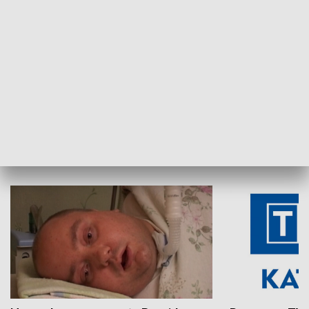
Aktualności sprzed lat
Z historią w tl
INNE