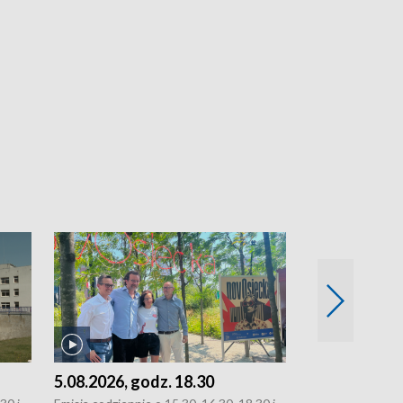
5.08.2026, godz. 18.30
4.08.2026, g