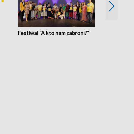
Festiwal "A kto nam zabroni?"
Mikrokosmo