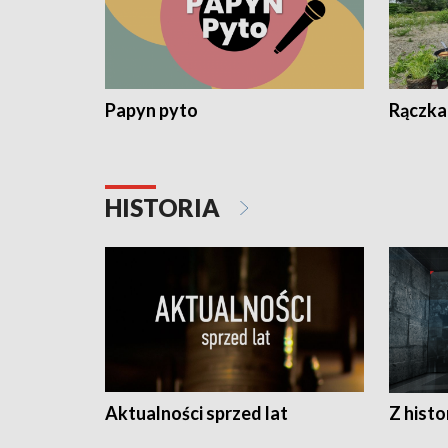
Papyn pyto
Rączka
HISTORIA
Aktualności sprzed lat
Z histo