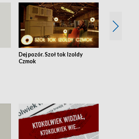
Dej pozór. Szoł tok Izoldy
Dzień z blisk
Czmok