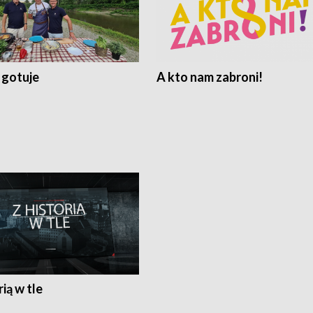
 gotuje
A kto nam zabroni!
rią w tle