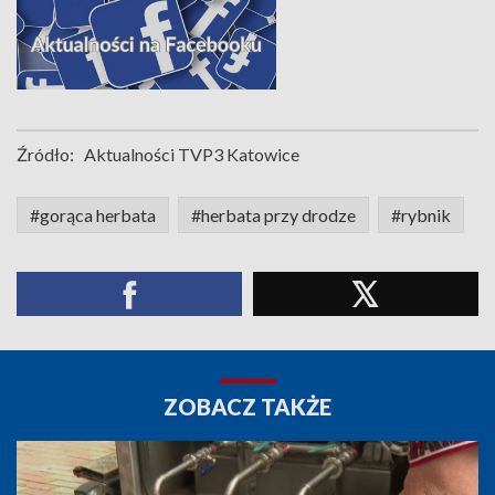
Źródło:
Aktualności TVP3 Katowice
#gorąca herbata
#herbata przy drodze
#rybnik
ZOBACZ TAKŻE