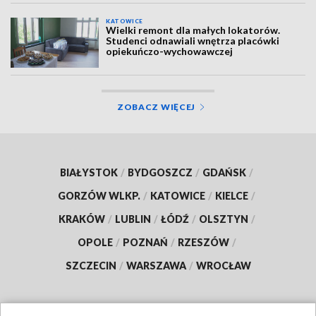
KATOWICE
Wielki remont dla małych lokatorów.
Studenci odnawiali wnętrza placówki
opiekuńczo-wychowawczej
ZOBACZ WIĘCEJ
BIAŁYSTOK
/
BYDGOSZCZ
/
GDAŃSK
/
GORZÓW WLKP.
/
KATOWICE
/
KIELCE
/
KRAKÓW
/
LUBLIN
/
ŁÓDŹ
/
OLSZTYN
/
OPOLE
/
POZNAŃ
/
RZESZÓW
/
SZCZECIN
/
WARSZAWA
/
WROCŁAW