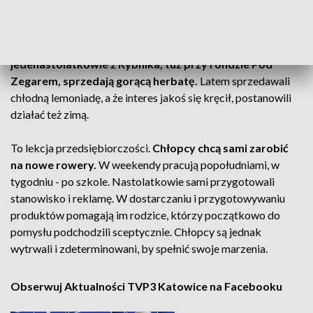
Wolny czas zamieniają w pieniądz. George i Oskar -
dwaj
jedenastolatkowie z Rybnika, tuż przy rondzie Pod
Zegarem, sprzedają gorącą herbatę.
Latem sprzedawali
chłodną lemoniadę, a że interes jakoś się kręcił, postanowili
działać też zimą.
To lekcja przedsiębiorczości.
Chłopcy chcą sami zarobić
na nowe rowery.
W weekendy pracują popołudniami, w
tygodniu - po szkole. Nastolatkowie sami przygotowali
stanowisko i reklamę. W dostarczaniu i przygotowywaniu
produktów pomagają im rodzice, którzy początkowo do
pomysłu podchodzili sceptycznie. Chłopcy są jednak
wytrwali i zdeterminowani, by spełnić swoje marzenia.
Obserwuj Aktualności TVP3 Katowice na Facebooku