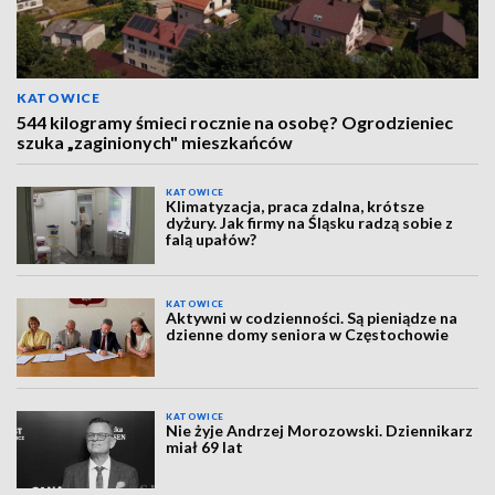
KATOWICE
544 kilogramy śmieci rocznie na osobę? Ogrodzieniec
szuka „zaginionych" mieszkańców
KATOWICE
Klimatyzacja, praca zdalna, krótsze
dyżury. Jak firmy na Śląsku radzą sobie z
falą upałów?
KATOWICE
Aktywni w codzienności. Są pieniądze na
dzienne domy seniora w Częstochowie
KATOWICE
Nie żyje Andrzej Morozowski. Dziennikarz
miał 69 lat