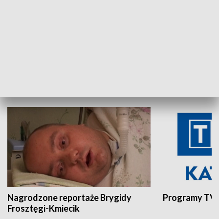
Aktualności sprzed lat
Z historią w tl
INNE
Nagrodzone reportaże Brygidy
Programy TVP
Frosztęgi-Kmiecik