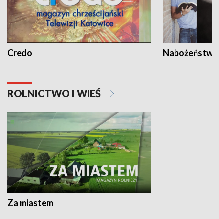
Credo
Nabożeństwa 
ROLNICTWO I WIEŚ
Za miastem