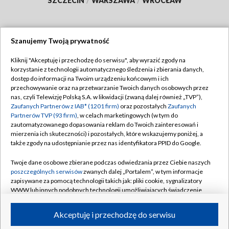
SZCZECIN
/
WARSZAWA
/
WROCŁAW
Szanujemy Twoją prywatność
Dołącz do nas:
Kliknij "Akceptuję i przechodzę do serwisu", aby wyrazić zgody na
korzystanie z technologii automatycznego śledzenia i zbierania danych,
TVP
dostęp do informacji na Twoim urządzeniu końcowym i ich
Abonament TVP
przechowywanie oraz na przetwarzanie Twoich danych osobowych przez
Regulamin TVP
nas, czyli Telewizję Polską S.A. w likwidacji (zwaną dalej również „TVP”),
Emisja w TVP
Polityka prywatności
Zaufanych Partnerów z IAB* (1201 firm)
oraz pozostałych
Zaufanych
Partnerów TVP (93 firm)
, w celach marketingowych (w tym do
Centrum informacji TVP
Moje zgody
zautomatyzowanego dopasowania reklam do Twoich zainteresowań i
mierzenia ich skuteczności) i pozostałych, które wskazujemy poniżej, a
Naziemna Telewizja Cyfrowa
Pomoc
także zgody na udostępnianie przez nas identyfikatora PPID do Google.
Sklep TVP
Biuro reklamy
Twoje dane osobowe zbierane podczas odwiedzania przez Ciebie naszych
Rada Programowa
Kontakt
poszczególnych serwisów
zwanych dalej „Portalem”, w tym informacje
zapisywane za pomocą technologii takich jak: pliki cookie, sygnalizatory
System NOS
WWW lub innych podobnych technologii umożliwiających świadczenie
dopasowanych i bezpiecznych usług, personalizację treści oraz reklam,
Informacje o nadawcy
Kanały
udostępnianie funkcji mediów społecznościowych oraz analizowanie
Akceptuję i przechodzę do serwisu
ruchu w Internecie.
Program dla prasy