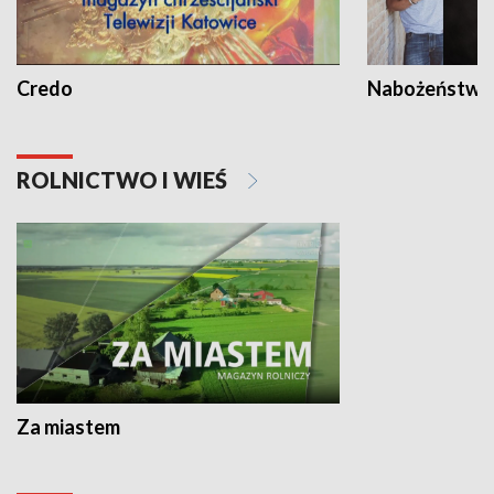
Credo
Nabożeństwa 
ROLNICTWO I WIEŚ
Za miastem