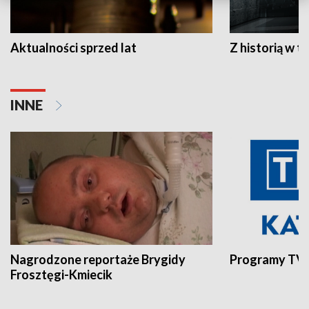
Aktualności sprzed lat
Z historią w tl
INNE
Nagrodzone reportaże Brygidy
Programy TVP
Frosztęgi-Kmiecik