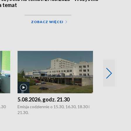
a temat
ZOBACZ WIĘCEJ
5.08.2026, godz. 21.30
5.08.2026, g
8.30
Emisja codziennie o 15.30, 16.30, 18.30 i
Emisja codziennie
21.30.
21.30.