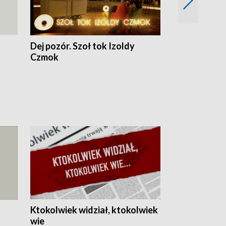
Dej pozór. Szoł tok Izoldy
Dzień z blisk
Czmok
Ktokolwiek widział, ktokolwiek
wie