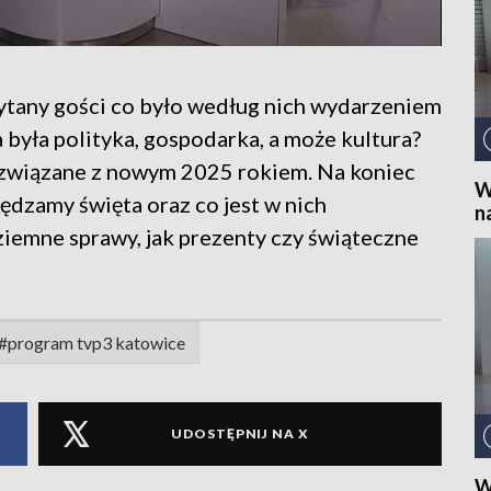
ytany gości co było według nich wydarzeniem
była polityka, gospodarka, a może kultura?
 związane z nowym 2025 rokiem. Na koniec
W
pędzamy święta oraz co jest w nich
n
ziemne sprawy, jak prezenty czy świąteczne
#program tvp3 katowice
UDOSTĘPNIJ NA X
W