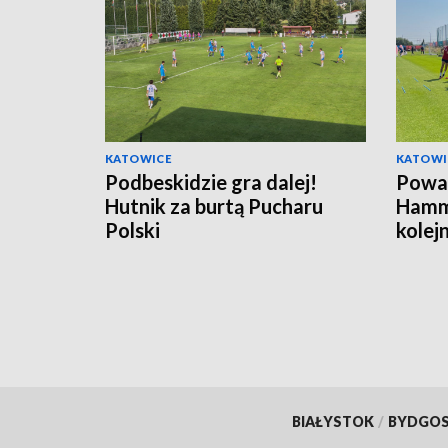
KATOWICE
KATOWI
Podbeskidzie gra dalej!
Powa
Hutnik za burtą Pucharu
Hamm
Polski
kolej
BIAŁYSTOK
/
BYDGO