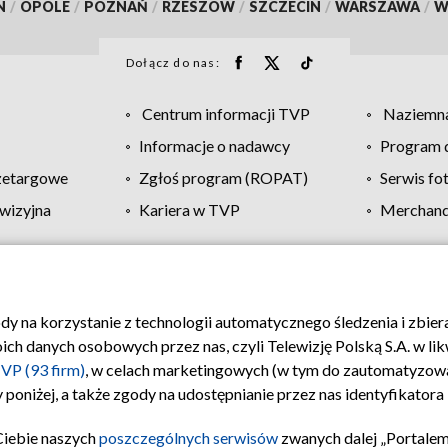
N
/
OPOLE
/
POZNAŃ
/
RZESZÓW
/
SZCZECIN
/
WARSZAWA
/
W
Dołącz do nas:
Centrum informacji TVP
Naziemna
Informacje o nadawcy
Program d
zetargowe
Zgłoś program (ROPAT)
Serwis fo
wizyjna
Kariera w TVP
Merchandi
Polityka prywatności
Moje zgody
Pomoc
Biuro re
ody na korzystanie z technologii automatycznego śledzenia i zbie
 danych osobowych przez nas, czyli Telewizję Polską S.A. w likw
VP (93 firm)
, w celach marketingowych (w tym do zautomatyzow
 poniżej, a także zgody na udostępnianie przez nas identyfikator
Ciebie naszych
poszczególnych serwisów
zwanych dalej „Portalem