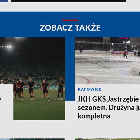
ZOBACZ TAKŻE
KATOWICE
O
JKH GKS Jastrzębie 
sezonem. Drużyna j
kompletna