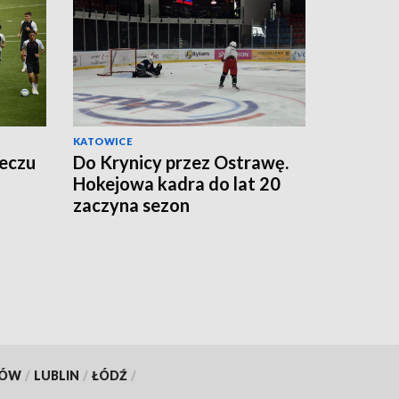
KATOWICE
meczu
Do Krynicy przez Ostrawę.
Hokejowa kadra do lat 20
zaczyna sezon
KÓW
/
LUBLIN
/
ŁÓDŹ
/