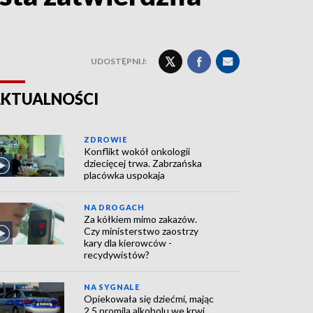
UDOSTĘPNIJ:
KTUALNOŚCI
ZDROWIE
Konflikt wokół onkologii
dziecięcej trwa. Zabrzańska
placówka uspokaja
NA DROGACH
Za kółkiem mimo zakazów.
Czy ministerstwo zaostrzy
kary dla kierowców -
recydywistów?
NA SYGNALE
Opiekowała się dziećmi, mając
2,5 promila alkoholu we krwi.