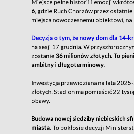
Miejsce pełne historii i emocji wkrótc
6
, gdzie Ruch Chorzów przez ostatnie d
miejsca nowoczesnemu obiektowi, na kt
Decyzja o tym, że nowy dom dla 14-k
na sesji 17 grudnia. W przyszłoroczn
zostanie
36 milionów złotych. To pieni
ambitny i długoterminowy.
Inwestycja przewidziana na lata 202
złotych. Stadion ma pomieścić 22 tysi
obawy.
Budowa nowej siedziby niebieskich sf
miasta.
To pokłosie decyzji Ministerstw