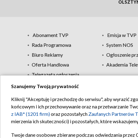
OLSZTY
Abonament TVP
Emisja w TVP
Rada Programowa
System NOS
Biuro Reklamy
Ogłoszenie pr
Oferta Handlowa
Akademia Tele
Telegazeta ogłoszenia
Szanujemy Twoją prywatność
Regulamin TVP
Kliknij "Akceptuję i przechodzę do serwisu", aby wyrazić zg
końcowym i ich przechowywanie oraz na przetwarzanie Twoich
z IAB* (1201 firm)
oraz pozostałych
Zaufanych Partnerów T
mierzenia ich skuteczności) i pozostałych, które wskazujemy
Twoje dane osobowe zbierane podczas odwiedzania przez 