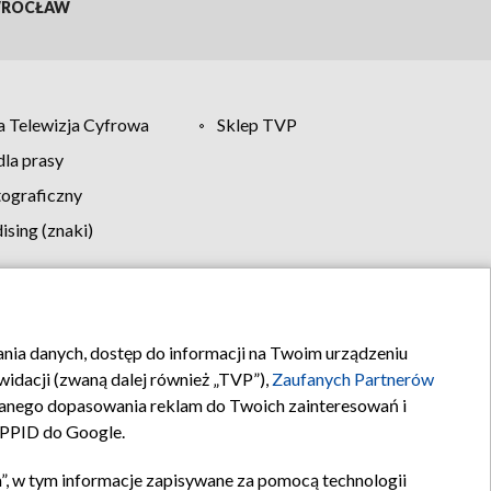
ROCŁAW
 Telewizja Cyfrowa
Sklep TVP
la prasy
tograficzny
sing (znaki)
klamy
Kontakt
rania danych, dostęp do informacji na Twoim urządzeniu
idacji (zwaną dalej również „TVP”),
Zaufanych Partnerów
anego dopasowania reklam do Twoich zainteresowań i
a PPID do Google.
”, w tym informacje zapisywane za pomocą technologii