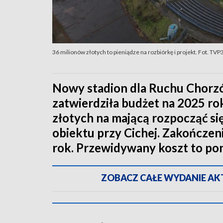
36 milionów złotych to pieniądze na rozbiórkę i projekt. Fot. TV
Nowy stadion dla Ruchu Chorz
zatwierdziła budżet na 2025 rok
złotych na mającą rozpocząć si
obiektu przy Cichej. Zakończen
rok. Przewidywany koszt to po
ZOBACZ CAŁE WYDANIE AKTU