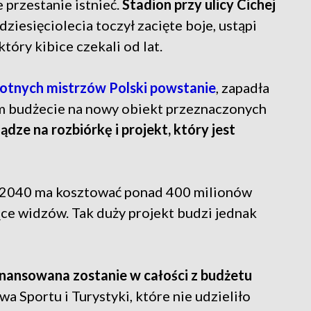
e przestanie istnieć.
Stadion przy ulicy Cichej
ziesięciolecia toczył zacięte boje, ustąpi
óry kibice czekali od lat.
rotnych mistrzów Polski powstanie
, zapadła
ym budżecie na nowy obiekt przeznaczonych
ądze na rozbiórkę i projekt, który jest
5-2040 ma kosztować ponad 400 milionów
ące widzów. Tak duży projekt budzi jednak
inansowana zostanie w całości z budżetu
a Sportu i Turystyki, które nie udzieliło