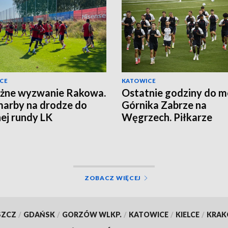
CE
KATOWICE
żne wyzwanie Rakowa.
Ostatnie godziny do 
arby na drodze do
Górnika Zabrze na
nej rundy LK
Węgrzech. Piłkarze
zapowiadają walkę
ZOBACZ WIĘCEJ
SZCZ
/
GDAŃSK
/
GORZÓW WLKP.
/
KATOWICE
/
KIELCE
/
KRA