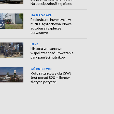
Na policję zgłosił się ojciec
NA DROGACH
Ekologiczne inwestycje w
MPK Częstochowa. Nowe
autobusy i zaplecze
serwisowe
INNE
Historia wpisana we
współczesność. Powstanie
park pamięci hutników
GÓRNICTWO
Koło ratunkowe dla JSW?
Jest ponad 820 milionów
złotych pożyczki