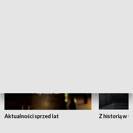
Papyn pyto
Rączka gotuje
HISTORIA
Aktualności sprzed lat
Z historią w tl