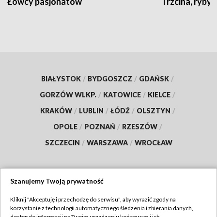
Łowcy pasjonatów
Trzcina, ryby 
BIAŁYSTOK
/
BYDGOSZCZ
/
GDAŃSK
/
GORZÓW WLKP.
/
KATOWICE
/
KIELCE
/
KRAKÓW
/
LUBLIN
/
ŁÓDŹ
/
OLSZTYN
/
OPOLE
/
POZNAŃ
/
RZESZÓW
/
SZCZECIN
/
WARSZAWA
/
WROCŁAW
Szanujemy Twoją prywatność
Dołącz do nas:
Kliknij "Akceptuję i przechodzę do serwisu", aby wyrazić zgody na
korzystanie z technologii automatycznego śledzenia i zbierania danych,
TVP
dostęp do informacji na Twoim urządzeniu końcowym i ich