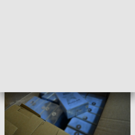
zatrzymali 42-letnią kobietę i 3 mężczyzn w wieku od 39 do
54 lat, którzy bezprawne nanosili zastrzeżone znaki
towarowe znanych światowych marek na perfumy. Wstępnie
szacowana wartość zabezpieczonego towaru
przedstawiciele producentów oszacowali na około 5
milionów złotych.
CZYTAJ TAKŻE:
Ładowarki, kable USB i słuchawki.
Policja przejęła 1500 podróbek