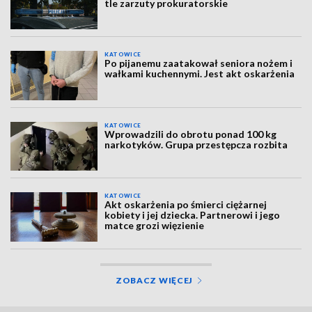
tle zarzuty prokuratorskie
KATOWICE
Po pijanemu zaatakował seniora nożem i
wałkami kuchennymi. Jest akt oskarżenia
KATOWICE
Wprowadzili do obrotu ponad 100 kg
narkotyków. Grupa przestępcza rozbita
KATOWICE
Akt oskarżenia po śmierci ciężarnej
kobiety i jej dziecka. Partnerowi i jego
matce grozi więzienie
ZOBACZ WIĘCEJ