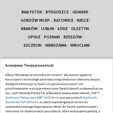
BIAŁYSTOK
/
BYDGOSZCZ
/
GDAŃSK
/
GORZÓW WLKP.
/
KATOWICE
/
KIELCE
/
KRAKÓW
/
LUBLIN
/
ŁÓDŹ
/
OLSZTYN
/
OPOLE
/
POZNAŃ
/
RZESZÓW
/
SZCZECIN
/
WARSZAWA
/
WROCŁAW
Szanujemy Twoją prywatność
Dołącz do nas:
Kliknij "Akceptuję i przechodzę do serwisu", aby wyrazić zgody na
korzystanie z technologii automatycznego śledzenia i zbierania danych,
TVP
dostęp do informacji na Twoim urządzeniu końcowym i ich
Abonament TVP
przechowywanie oraz na przetwarzanie Twoich danych osobowych przez
Regulamin TVP
nas, czyli Telewizję Polską S.A. w likwidacji (zwaną dalej również „TVP”),
Emisja w TVP
Polityka prywatności
Zaufanych Partnerów z IAB* (1201 firm)
oraz pozostałych
Zaufanych
Partnerów TVP (93 firm)
, w celach marketingowych (w tym do
Centrum informacji TVP
Moje zgody
zautomatyzowanego dopasowania reklam do Twoich zainteresowań i
mierzenia ich skuteczności) i pozostałych, które wskazujemy poniżej, a
Naziemna Telewizja Cyfrowa