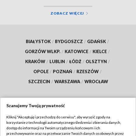
ZOBACZ WIĘCEJ
BIAŁYSTOK
/
BYDGOSZCZ
/
GDAŃSK
/
GORZÓW WLKP.
/
KATOWICE
/
KIELCE
/
KRAKÓW
/
LUBLIN
/
ŁÓDŹ
/
OLSZTYN
/
OPOLE
/
POZNAŃ
/
RZESZÓW
/
SZCZECIN
/
WARSZAWA
/
WROCŁAW
Szanujemy Twoją prywatność
Dołącz do nas:
Kliknij "Akceptuję i przechodzę do serwisu", aby wyrazić zgody na
korzystanie z technologii automatycznego śledzenia i zbierania danych,
TVP
dostęp do informacji na Twoim urządzeniu końcowym i ich
Abonament TVP
przechowywanie oraz na przetwarzanie Twoich danych osobowych przez
Regulamin TVP