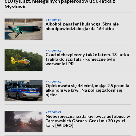
610 tys. szt. nielegalnych papierosów u 50-latka z
Mysłowic
KATOWICE
Alkohol, pasażer i hulanoga. Skrajnie
nieodpowiedzialna jazda 16-latka
KATOWICE
Czad niebezpieczny także latem. 18-latka
trafiła do szpitala - konieczne było
wezwanie LPR
KATOWICE
Opiekowała się dziećmi, mając 2,5 promila
alkoholu we krwi. Na policję zgłosił się
ojciec
KATOWICE
Niebezpieczna jazda kierowcy autobusu w
Tarnowskich Górach. Grozi mu 30 tys. zł
kary [WIDEO]