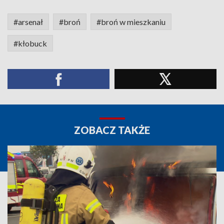
#arsenał
#broń
#broń w mieszkaniu
#kłobuck
ZOBACZ TAKŻE