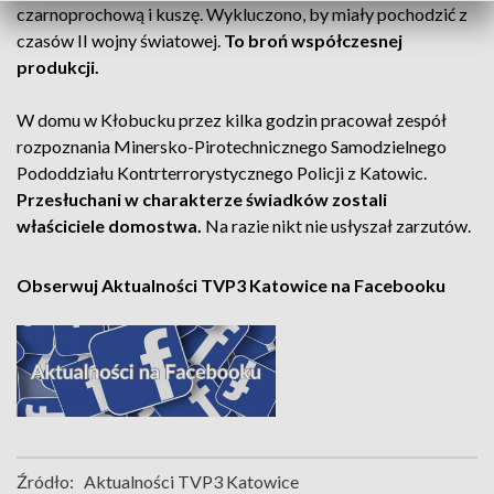
czarnoprochową i kuszę. Wykluczono, by miały pochodzić z
czasów II wojny światowej.
To broń współczesnej
produkcji.
W domu w Kłobucku przez kilka godzin pracował zespół
rozpoznania Minersko-Pirotechnicznego Samodzielnego
Pododdziału Kontrterrorystycznego Policji z Katowic.
Przesłuchani w charakterze świadków zostali
właściciele domostwa.
Na razie nikt nie usłyszał zarzutów.
Obserwuj Aktualności TVP3 Katowice na Facebooku
Źródło:
Aktualności TVP3 Katowice