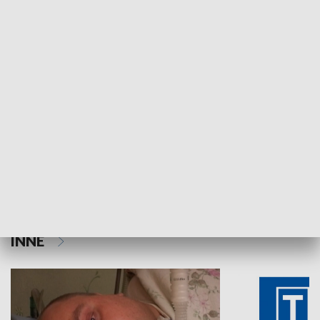
HISTORIA
Aktualności sprzed lat
Z historią w tl
INNE