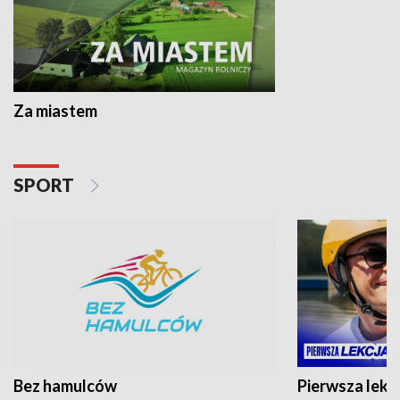
Za miastem
SPORT
Bez hamulców
Pierwsza lekc