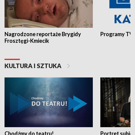
Nagrodzone reportaże Brygidy
Programy TVP
Frosztęgi-Kmiecik
KULTURA I SZTUKA
Chodźmy do teatru!
Portret subi