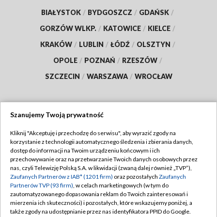
BIAŁYSTOK
/
BYDGOSZCZ
/
GDAŃSK
/
GORZÓW WLKP.
/
KATOWICE
/
KIELCE
/
KRAKÓW
/
LUBLIN
/
ŁÓDŹ
/
OLSZTYN
/
OPOLE
/
POZNAŃ
/
RZESZÓW
/
SZCZECIN
/
WARSZAWA
/
WROCŁAW
Szanujemy Twoją prywatność
Dołącz do nas:
Kliknij "Akceptuję i przechodzę do serwisu", aby wyrazić zgody na
korzystanie z technologii automatycznego śledzenia i zbierania danych,
TVP
dostęp do informacji na Twoim urządzeniu końcowym i ich
Abonament TVP
przechowywanie oraz na przetwarzanie Twoich danych osobowych przez
Regulamin TVP
nas, czyli Telewizję Polską S.A. w likwidacji (zwaną dalej również „TVP”),
Emisja w TVP
Polityka prywatności
Zaufanych Partnerów z IAB* (1201 firm)
oraz pozostałych
Zaufanych
Partnerów TVP (93 firm)
, w celach marketingowych (w tym do
Centrum informacji TVP
Moje zgody
zautomatyzowanego dopasowania reklam do Twoich zainteresowań i
mierzenia ich skuteczności) i pozostałych, które wskazujemy poniżej, a
Naziemna Telewizja Cyfrowa
Pomoc
także zgody na udostępnianie przez nas identyfikatora PPID do Google.