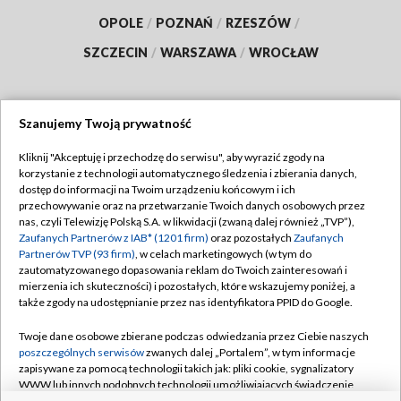
OPOLE
/
POZNAŃ
/
RZESZÓW
/
SZCZECIN
/
WARSZAWA
/
WROCŁAW
Szanujemy Twoją prywatność
Dołącz do nas:
Kliknij "Akceptuję i przechodzę do serwisu", aby wyrazić zgody na
korzystanie z technologii automatycznego śledzenia i zbierania danych,
TVP
dostęp do informacji na Twoim urządzeniu końcowym i ich
Abonament TVP
przechowywanie oraz na przetwarzanie Twoich danych osobowych przez
Regulamin TVP
nas, czyli Telewizję Polską S.A. w likwidacji (zwaną dalej również „TVP”),
Emisja w TVP
Polityka prywatności
Zaufanych Partnerów z IAB* (1201 firm)
oraz pozostałych
Zaufanych
Partnerów TVP (93 firm)
, w celach marketingowych (w tym do
Centrum informacji TVP
Moje zgody
zautomatyzowanego dopasowania reklam do Twoich zainteresowań i
mierzenia ich skuteczności) i pozostałych, które wskazujemy poniżej, a
Naziemna Telewizja Cyfrowa
Pomoc
także zgody na udostępnianie przez nas identyfikatora PPID do Google.
Sklep TVP
Biuro reklamy
Twoje dane osobowe zbierane podczas odwiedzania przez Ciebie naszych
Rada Programowa
Kontakt
poszczególnych serwisów
zwanych dalej „Portalem”, w tym informacje
zapisywane za pomocą technologii takich jak: pliki cookie, sygnalizatory
System NOS
WWW lub innych podobnych technologii umożliwiających świadczenie
dopasowanych i bezpiecznych usług, personalizację treści oraz reklam,