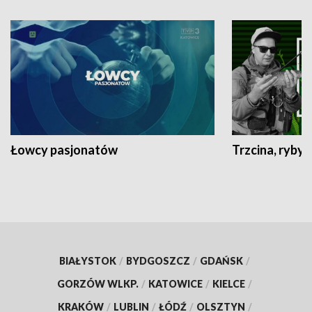
Łowcy pasjonatów
Trzcina, ryby 
BIAŁYSTOK
/
BYDGOSZCZ
/
GDAŃSK
/
GORZÓW WLKP.
/
KATOWICE
/
KIELCE
/
KRAKÓW
/
LUBLIN
/
ŁÓDŹ
/
OLSZTYN
/