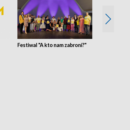
Festiwal "A kto nam zabroni?"
Mikrokosmo