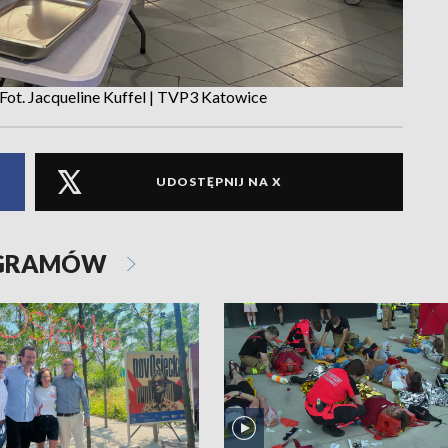
 Fot. Jacqueline Kuffel | TVP3 Katowice
UDOSTĘPNIJ NA X
OGRAMÓW