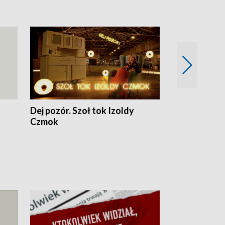
Dej pozór. Szoł tok Izoldy
Dzień z blisk
Czmok