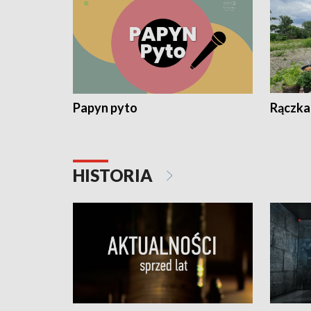
Papyn pyto
Rączka
HISTORIA