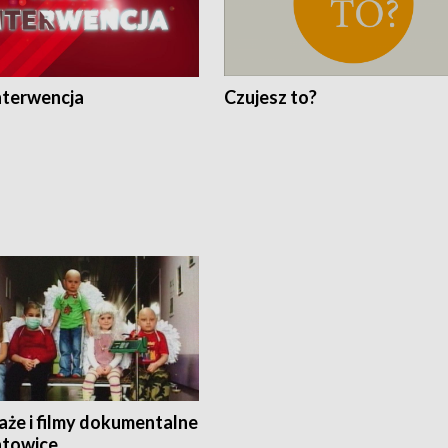
nterwencja
Czujesz to?
aże i filmy dokumentalne
towice