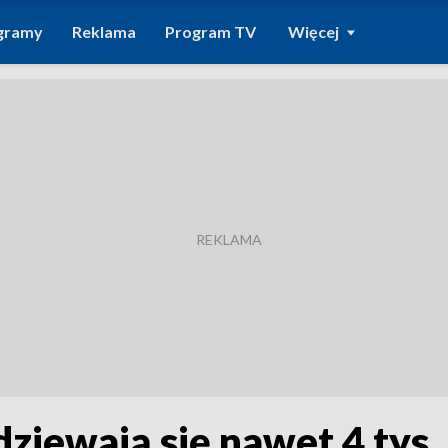
gramy
Reklama
Program TV
Więcej
iewają się nawet 4 tys. g