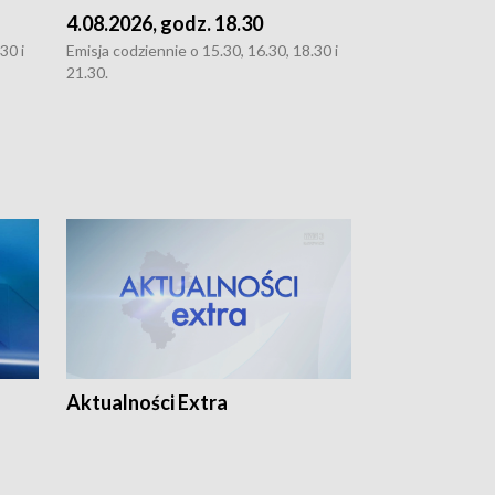
4.08.2026, godz. 18.30
3.08.2026, g
30 i
Emisja codziennie o 15.30, 16.30, 18.30 i
Emisja codziennie
21.30.
oraz 21.30
Aktualności Extra