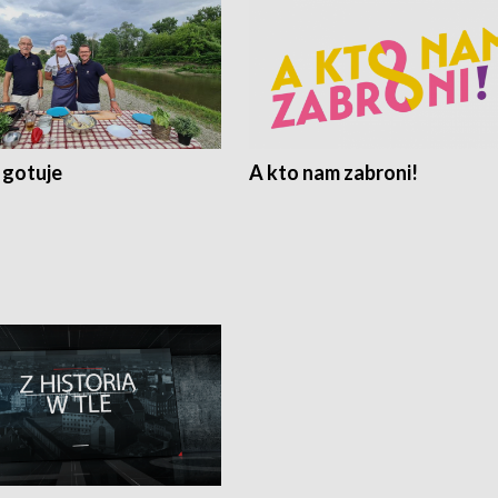
 gotuje
A kto nam zabroni!