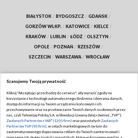
BIAŁYSTOK
/
BYDGOSZCZ
/
GDAŃSK
/
GORZÓW WLKP.
/
KATOWICE
/
KIELCE
/
KRAKÓW
/
LUBLIN
/
ŁÓDŹ
/
OLSZTYN
/
OPOLE
/
POZNAŃ
/
RZESZÓW
/
SZCZECIN
/
WARSZAWA
/
WROCŁAW
Szanujemy Twoją prywatność
Dołącz do nas:
Kliknij "Akceptuję i przechodzę do serwisu", aby wyrazić zgody na
korzystanie z technologii automatycznego śledzenia i zbierania danych,
TVP
dostęp do informacji na Twoim urządzeniu końcowym i ich
Abonament TVP
przechowywanie oraz na przetwarzanie Twoich danych osobowych przez
Regulamin TVP
nas, czyli Telewizję Polską S.A. w likwidacji (zwaną dalej również „TVP”),
Emisja w TVP
Polityka prywatności
Zaufanych Partnerów z IAB* (1201 firm)
oraz pozostałych
Zaufanych
Partnerów TVP (93 firm)
, w celach marketingowych (w tym do
Centrum informacji TVP
Moje zgody
zautomatyzowanego dopasowania reklam do Twoich zainteresowań i
mierzenia ich skuteczności) i pozostałych, które wskazujemy poniżej, a