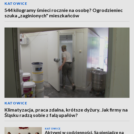
KATOWICE
544 kilogramy śmieci rocznie na osobę? Ogrodzieniec
szuka „zaginionych" mieszkańców
KATOWICE
Klimatyzacja, praca zdalna, krótsze dyżury. Jak firmy na
Śląsku radzą sobie z falą upałów?
KATOWICE
Aktywni w codzienności. Są pieniądze na