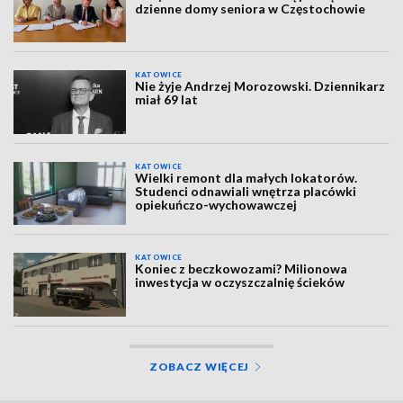
dzienne domy seniora w Częstochowie
KATOWICE
Nie żyje Andrzej Morozowski. Dziennikarz
miał 69 lat
KATOWICE
Wielki remont dla małych lokatorów.
Studenci odnawiali wnętrza placówki
opiekuńczo-wychowawczej
KATOWICE
Koniec z beczkowozami? Milionowa
inwestycja w oczyszczalnię ścieków
ZOBACZ WIĘCEJ