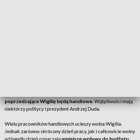
ZOBACZ CAŁE WYDANIE
AKTUALNOŚCI, 23.12.2024, GODZ.
18.30
Przedświąteczne zakupy możemy zrobić jeszcze do
godziny 14 w wigilię.
Jednak najprawdopodobniej to już
ostatni raz. W listopadzie sejm uchwalił nowelizację, zgodnie
z którą
24 grudnia będzie dniem wolnym od pracy, także dla
pracowników handlu.
Głosowało za nią 403 posłów.
Jest jednak haczyk.
Zgodnie z nowelą trzy niedziele
poprzedzające Wigilię będą handlowe.
Wątpliwości mają
niektórzy politycy i prezydent Andrzej Duda.
Wielu pracowników handlowych ucieszy wolna Wigilia.
Jednak zarówno skrócony dzień pracy, jak i całkowicie wolny
od handlu dzień oznaczają
mniejsze wpływy do budżetu