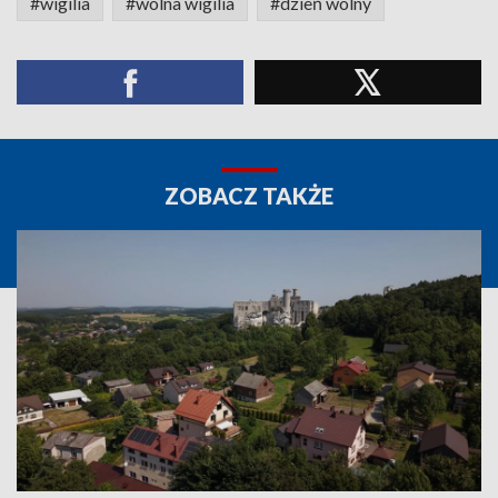
#wigilia
#wolna wigilia
#dzień wolny
ZOBACZ TAKŻE