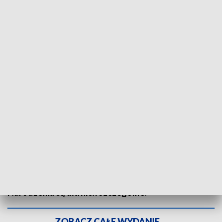
Judoczki opowiedziały, jak spędzają święta Bożego Narodzenia w swoich
domach. Fot. TVP3 Katowice
GKS Czarni Bytom słynie z wielu znakomitych
zawodniczek i zawodników. Nic więc dziwnego, że
niemal cały rok wszyscy sportowcy z klubu skupiają
się głównie na treningach, zawodach i
zgrupowaniach. Z tego powodu święta Bożego
Narodzenia są dla nich szczególne.
ZOBACZ CAŁE WYDANIE