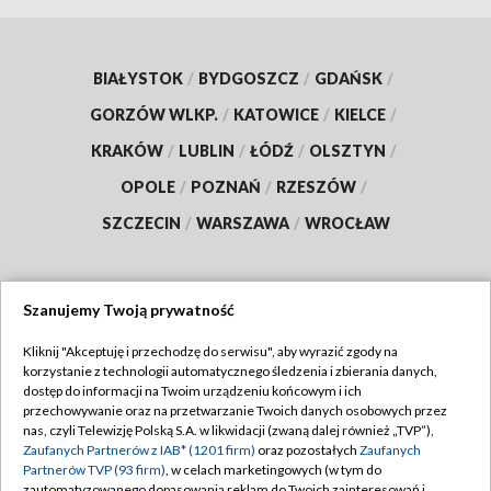
BIAŁYSTOK
/
BYDGOSZCZ
/
GDAŃSK
/
GORZÓW WLKP.
/
KATOWICE
/
KIELCE
/
KRAKÓW
/
LUBLIN
/
ŁÓDŹ
/
OLSZTYN
/
OPOLE
/
POZNAŃ
/
RZESZÓW
/
SZCZECIN
/
WARSZAWA
/
WROCŁAW
Szanujemy Twoją prywatność
Dołącz do nas:
Kliknij "Akceptuję i przechodzę do serwisu", aby wyrazić zgody na
korzystanie z technologii automatycznego śledzenia i zbierania danych,
TVP
dostęp do informacji na Twoim urządzeniu końcowym i ich
Abonament TVP
przechowywanie oraz na przetwarzanie Twoich danych osobowych przez
Regulamin TVP
nas, czyli Telewizję Polską S.A. w likwidacji (zwaną dalej również „TVP”),
Emisja w TVP
Polityka prywatności
Zaufanych Partnerów z IAB* (1201 firm)
oraz pozostałych
Zaufanych
Partnerów TVP (93 firm)
, w celach marketingowych (w tym do
Centrum informacji TVP
Moje zgody
zautomatyzowanego dopasowania reklam do Twoich zainteresowań i