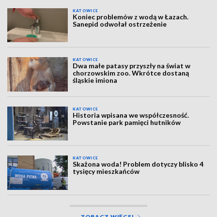
KATOWICE
Koniec problemów z wodą w Łazach.
Sanepid odwołał ostrzeżenie
KATOWICE
Dwa małe patasy przyszły na świat w
chorzowskim zoo. Wkrótce dostaną
śląskie imiona
KATOWICE
Historia wpisana we współczesność.
Powstanie park pamięci hutników
KATOWICE
Skażona woda! Problem dotyczy blisko 4
tysięcy mieszkańców
ZOBACZ WIĘCEJ