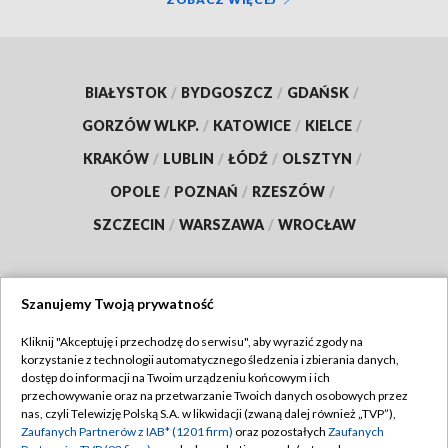
BIAŁYSTOK
/
BYDGOSZCZ
/
GDAŃSK
/
GORZÓW WLKP.
/
KATOWICE
/
KIELCE
/
KRAKÓW
/
LUBLIN
/
ŁÓDŹ
/
OLSZTYN
/
OPOLE
/
POZNAŃ
/
RZESZÓW
/
SZCZECIN
/
WARSZAWA
/
WROCŁAW
Szanujemy Twoją prywatność
Dołącz do nas:
Kliknij "Akceptuję i przechodzę do serwisu", aby wyrazić zgody na
korzystanie z technologii automatycznego śledzenia i zbierania danych,
TVP
dostęp do informacji na Twoim urządzeniu końcowym i ich
Abonament TVP
przechowywanie oraz na przetwarzanie Twoich danych osobowych przez
Regulamin TVP
nas, czyli Telewizję Polską S.A. w likwidacji (zwaną dalej również „TVP”),
Emisja w TVP
Polityka prywatności
Zaufanych Partnerów z IAB* (1201 firm)
oraz pozostałych
Zaufanych