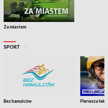
Za miastem
SPORT
Bez hamulców
Pierwsza lekc