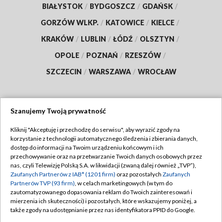
BIAŁYSTOK
/
BYDGOSZCZ
/
GDAŃSK
/
GORZÓW WLKP.
/
KATOWICE
/
KIELCE
/
KRAKÓW
/
LUBLIN
/
ŁÓDŹ
/
OLSZTYN
/
OPOLE
/
POZNAŃ
/
RZESZÓW
/
SZCZECIN
/
WARSZAWA
/
WROCŁAW
Szanujemy Twoją prywatność
Dołącz do nas:
Kliknij "Akceptuję i przechodzę do serwisu", aby wyrazić zgody na
korzystanie z technologii automatycznego śledzenia i zbierania danych,
TVP
dostęp do informacji na Twoim urządzeniu końcowym i ich
Abonament TVP
przechowywanie oraz na przetwarzanie Twoich danych osobowych przez
Regulamin TVP
nas, czyli Telewizję Polską S.A. w likwidacji (zwaną dalej również „TVP”),
Emisja w TVP
Polityka prywatności
Zaufanych Partnerów z IAB* (1201 firm)
oraz pozostałych
Zaufanych
Partnerów TVP (93 firm)
, w celach marketingowych (w tym do
Centrum informacji TVP
Moje zgody
zautomatyzowanego dopasowania reklam do Twoich zainteresowań i
mierzenia ich skuteczności) i pozostałych, które wskazujemy poniżej, a
Naziemna Telewizja Cyfrowa
Pomoc
także zgody na udostępnianie przez nas identyfikatora PPID do Google.
Sklep TVP