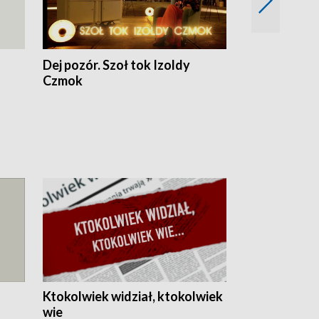
Dej pozór. Szoł tok Izoldy
Dzień z blisk
Czmok
Ktokolwiek widział, ktokolwiek
wie