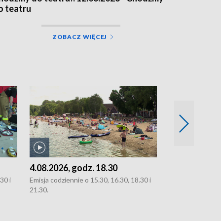
o teatru
ZOBACZ WIĘCEJ
4.08.2026, godz. 18.30
3.08.2026, g
30 i
Emisja codziennie o 15.30, 16.30, 18.30 i
Emisja codziennie
21.30.
oraz 21.30