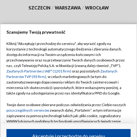
SZCZECIN
/
WARSZAWA
/
WROCŁAW
Szanujemy Twoją prywatność
Dołącz do nas:
Kliknij "Akceptuję i przechodzę do serwisu", aby wyrazić zgody na
korzystanie z technologii automatycznego śledzenia i zbierania danych,
TVP
dostęp do informacji na Twoim urządzeniu końcowym i ich
Abonament TVP
przechowywanie oraz na przetwarzanie Twoich danych osobowych przez
Regulamin TVP
nas, czyli Telewizję Polską S.A. w likwidacji (zwaną dalej również „TVP”),
Emisja w TVP
Polityka prywatności
Zaufanych Partnerów z IAB* (1201 firm)
oraz pozostałych
Zaufanych
Partnerów TVP (93 firm)
, w celach marketingowych (w tym do
Centrum informacji TVP
Moje zgody
zautomatyzowanego dopasowania reklam do Twoich zainteresowań i
mierzenia ich skuteczności) i pozostałych, które wskazujemy poniżej, a
Naziemna Telewizja Cyfrowa
Pomoc
także zgody na udostępnianie przez nas identyfikatora PPID do Google.
Sklep TVP
Biuro reklamy
Twoje dane osobowe zbierane podczas odwiedzania przez Ciebie naszych
Rada Programowa
Kontakt
poszczególnych serwisów
zwanych dalej „Portalem”, w tym informacje
zapisywane za pomocą technologii takich jak: pliki cookie, sygnalizatory
System NOS
WWW lub innych podobnych technologii umożliwiających świadczenie
dopasowanych i bezpiecznych usług, personalizację treści oraz reklam,
Informacje o nadawcy
Kanały
udostępnianie funkcji mediów społecznościowych oraz analizowanie
Akceptuję i przechodzę do serwisu