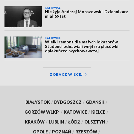
KATOWICE
Nie żyje Andrzej Morozowski. Dziennikarz
miał 69 lat
KATOWICE
Wielki remont dla małych lokatorów.
Studenci odnawiali wnętrza placówki
opiekuńczo-wychowawczej
ZOBACZ WIĘCEJ
BIAŁYSTOK
/
BYDGOSZCZ
/
GDAŃSK
/
GORZÓW WLKP.
/
KATOWICE
/
KIELCE
/
KRAKÓW
/
LUBLIN
/
ŁÓDŹ
/
OLSZTYN
/
OPOLE
/
POZNAŃ
/
RZESZÓW
/