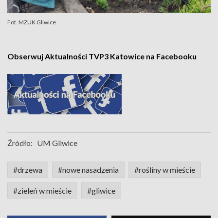
Fot. MZUK Gliwice
Obserwuj Aktualności TVP3 Katowice na Facebooku
Źródło:
UM Gliwice
#drzewa
#nowe nasadzenia
#rośliny w mieście
#zieleń w mieście
#gliwice