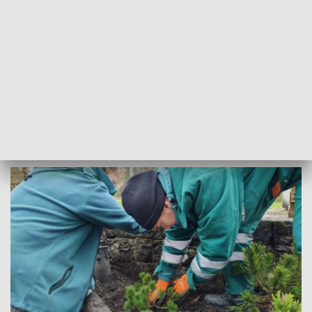
Nowe drzewa i krzew ozdobiły skwery, parki, zieleńce i pasy
drogowe. Do wiosny nasadzonych zostanie jeszcze ponad 4
000 roślin. Liczba ta może się zwiększyć.
Jedne z ostatnich zielonych działań prowadzono w dzielnicy
Wojska Polskiego – wzdłuż ciągu pieszo-rowerowego przy
ul. Orlickiego pojawiły się platany klonolistne, które nie tylko
będą ozdobą, ale zapewnią też cień latem.