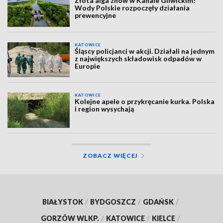
Złota alga znów w Kanale Gliwickim!
Wody Polskie rozpoczęły działania
prewencyjne
KATOWICE
Śląscy policjanci w akcji. Działali na jednym
z największych składowisk odpadów w
Europie
KATOWICE
Kolejne apele o przykręcanie kurka. Polska
i region wysychają
ZOBACZ WIĘCEJ
BIAŁYSTOK
/
BYDGOSZCZ
/
GDAŃSK
/
GORZÓW WLKP.
/
KATOWICE
/
KIELCE
/