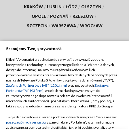
KRAKÓW
/
LUBLIN
/
ŁÓDŹ
/
OLSZTYN
/
OPOLE
/
POZNAŃ
/
RZESZÓW
/
SZCZECIN
/
WARSZAWA
/
WROCŁAW
Szanujemy Twoją prywatność
Dołącz do nas:
Kliknij "Akceptuję i przechodzę do serwisu", aby wyrazić zgody na
korzystanie z technologii automatycznego śledzenia i zbierania danych,
TVP
dostęp do informacji na Twoim urządzeniu końcowym i ich
Abonament TVP
przechowywanie oraz na przetwarzanie Twoich danych osobowych przez
Regulamin TVP
nas, czyli Telewizję Polską S.A. w likwidacji (zwaną dalej również „TVP”),
Emisja w TVP
Polityka prywatności
Zaufanych Partnerów z IAB* (1201 firm)
oraz pozostałych
Zaufanych
Partnerów TVP (93 firm)
, w celach marketingowych (w tym do
Centrum informacji TVP
Moje zgody
zautomatyzowanego dopasowania reklam do Twoich zainteresowań i
mierzenia ich skuteczności) i pozostałych, które wskazujemy poniżej, a
Naziemna Telewizja Cyfrowa
Pomoc
także zgody na udostępnianie przez nas identyfikatora PPID do Google.
Sklep TVP
Biuro reklamy
Twoje dane osobowe zbierane podczas odwiedzania przez Ciebie naszych
Rada Programowa
Kontakt
poszczególnych serwisów
zwanych dalej „Portalem”, w tym informacje
zapisywane za pomocą technologii takich jak: pliki cookie, sygnalizatory