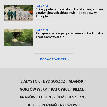
KATOWICE
Śląscy policjanci w akcji. Działali na jednym
z największych składowisk odpadów w
Europie
KATOWICE
Kolejne apele o przykręcanie kurka. Polska
i region wysychają
ZOBACZ WIĘCEJ
BIAŁYSTOK
/
BYDGOSZCZ
/
GDAŃSK
/
GORZÓW WLKP.
/
KATOWICE
/
KIELCE
/
KRAKÓW
/
LUBLIN
/
ŁÓDŹ
/
OLSZTYN
/
OPOLE
/
POZNAŃ
/
RZESZÓW
/