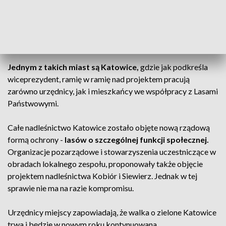
POLECANY ARTYKUŁ:
Powstały dwa nowe rezerwaty
przyrody w woj. śląskim - Góry Gorzkowskie i Babski Las
Jednym z takich miast są Katowice,
gdzie jak podkreśla
wiceprezydent, ramię w ramię nad projektem pracują
zarówno urzędnicy, jak i mieszkańcy we współpracy z Lasami
Państwowymi.
Całe nadleśnictwo Katowice zostało objęte nową rządową
formą ochrony -
lasów o szczególnej funkcji społecznej.
Organizacje pozarządowe i stowarzyszenia uczestniczące w
obradach lokalnego zespołu, proponowały także objęcie
projektem nadleśnictwa Kobiór i Siewierz. Jednak w tej
sprawie nie ma na razie kompromisu.
Urzędnicy miejscy zapowiadają, że walka o zielone Katowice
trwa i będzie w nowym roku kontynuowana.