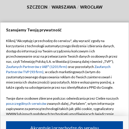
SZCZECIN
/
WARSZAWA
/
WROCŁAW
Szanujemy Twoją prywatność
Dołącz do nas:
Kliknij "Akceptuję i przechodzę do serwisu", aby wyrazić zgody na
korzystanie z technologii automatycznego śledzenia i zbierania danych,
TVP
dostęp do informacji na Twoim urządzeniu końcowym i ich
Abonament TVP
przechowywanie oraz na przetwarzanie Twoich danych osobowych przez
Regulamin TVP
nas, czyli Telewizję Polską S.A. w likwidacji (zwaną dalej również „TVP”),
Emisja w TVP
Polityka prywatności
Zaufanych Partnerów z IAB* (1201 firm)
oraz pozostałych
Zaufanych
Partnerów TVP (93 firm)
, w celach marketingowych (w tym do
Centrum informacji TVP
Moje zgody
zautomatyzowanego dopasowania reklam do Twoich zainteresowań i
mierzenia ich skuteczności) i pozostałych, które wskazujemy poniżej, a
Naziemna Telewizja Cyfrowa
Pomoc
także zgody na udostępnianie przez nas identyfikatora PPID do Google.
Sklep TVP
Biuro reklamy
Twoje dane osobowe zbierane podczas odwiedzania przez Ciebie naszych
Rada Programowa
Kontakt
poszczególnych serwisów
zwanych dalej „Portalem”, w tym informacje
zapisywane za pomocą technologii takich jak: pliki cookie, sygnalizatory
System NOS
WWW lub innych podobnych technologii umożliwiających świadczenie
dopasowanych i bezpiecznych usług, personalizację treści oraz reklam,
Informacje o nadawcy
Kanały
udostępnianie funkcji mediów społecznościowych oraz analizowanie
Akceptuję i przechodzę do serwisu