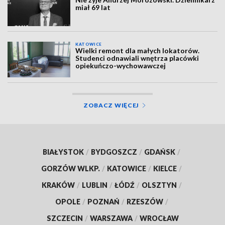
miał 69 lat
KATOWICE
Wielki remont dla małych lokatorów.
Studenci odnawiali wnętrza placówki
opiekuńczo-wychowawczej
ZOBACZ WIĘCEJ
BIAŁYSTOK
/
BYDGOSZCZ
/
GDAŃSK
/
GORZÓW WLKP.
/
KATOWICE
/
KIELCE
/
KRAKÓW
/
LUBLIN
/
ŁÓDŹ
/
OLSZTYN
/
OPOLE
/
POZNAŃ
/
RZESZÓW
/
SZCZECIN
/
WARSZAWA
/
WROCŁAW