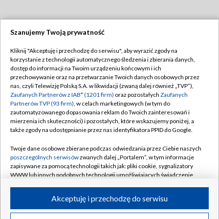
Szanujemy Twoją prywatność
Dołącz do nas:
Kliknij "Akceptuję i przechodzę do serwisu", aby wyrazić zgody na
korzystanie z technologii automatycznego śledzenia i zbierania danych,
TVP
dostęp do informacji na Twoim urządzeniu końcowym i ich
Abonament TVP
przechowywanie oraz na przetwarzanie Twoich danych osobowych przez
Regulamin TVP
nas, czyli Telewizję Polską S.A. w likwidacji (zwaną dalej również „TVP”),
Emisja w TVP
Polityka prywatności
Zaufanych Partnerów z IAB* (1201 firm)
oraz pozostałych
Zaufanych
Partnerów TVP (93 firm)
, w celach marketingowych (w tym do
Centrum informacji TVP
Moje zgody
zautomatyzowanego dopasowania reklam do Twoich zainteresowań i
mierzenia ich skuteczności) i pozostałych, które wskazujemy poniżej, a
Naziemna Telewizja Cyfrowa
Pomoc
także zgody na udostępnianie przez nas identyfikatora PPID do Google.
Sklep TVP
Biuro reklamy
Twoje dane osobowe zbierane podczas odwiedzania przez Ciebie naszych
Rada Programowa
Kontakt
poszczególnych serwisów
zwanych dalej „Portalem”, w tym informacje
zapisywane za pomocą technologii takich jak: pliki cookie, sygnalizatory
System NOS
WWW lub innych podobnych technologii umożliwiających świadczenie
dopasowanych i bezpiecznych usług, personalizację treści oraz reklam,
Informacje o nadawcy
Kanały
udostępnianie funkcji mediów społecznościowych oraz analizowanie
Akceptuję i przechodzę do serwisu
ruchu w Internecie.
Program dla prasy
©2026 Telewizja Polska S.A. w likwidacji
Biuro Reklamy