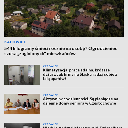
KATOWICE
544 kilogramy śmieci rocznie na osobę? Ogrodzieniec
szuka „zaginionych" mieszkańców
KATOWICE
Klimatyzacja, praca zdalna, krótsze
dyżury. Jak firmy na Śląsku radzą sobie z
falą upałów?
KATOWICE
Aktywni w codzienności. Są pieniądze na
dzienne domy seniora w Częstochowie
KATOWICE
Nie żyje Andrzej Morozowski. Dziennikarz