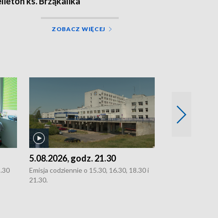
elieton ks. Brząkalika
ZOBACZ WIĘCEJ
5.08.2026, godz. 21.30
5.08.2026, g
8.30
Emisja codziennie o 15.30, 16.30, 18.30 i
Emisja codziennie
21.30.
21.30.