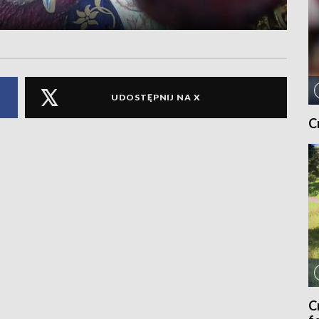
UDOSTĘPNIJ NA X
C
C