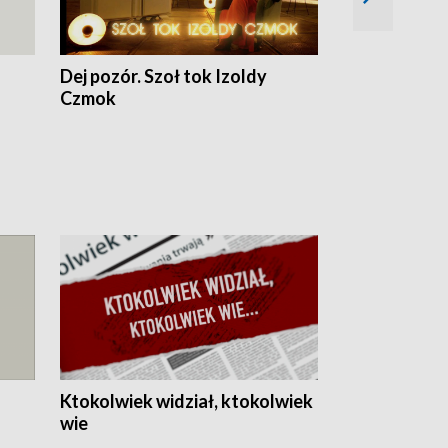
Dej pozór. Szoł tok Izoldy
Dzień z blisk
Czmok
Ktokolwiek widział, ktokolwiek
wie