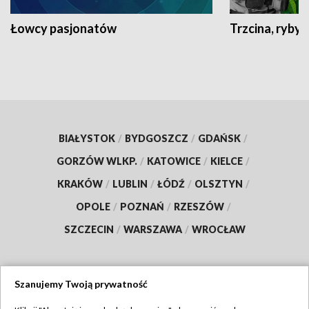
Łowcy pasjonatów
Trzcina, ryby 
BIAŁYSTOK
/
BYDGOSZCZ
/
GDAŃSK
/
GORZÓW WLKP.
/
KATOWICE
/
KIELCE
/
KRAKÓW
/
LUBLIN
/
ŁÓDŹ
/
OLSZTYN
/
OPOLE
/
POZNAŃ
/
RZESZÓW
/
SZCZECIN
/
WARSZAWA
/
WROCŁAW
Szanujemy Twoją prywatność
Dołącz do nas: