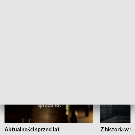
Papyn pyto
Rączka gotuje
HISTORIA
Aktualności sprzed lat
Z historią w tl