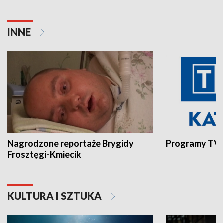
INNE
Nagrodzone reportaże Brygidy
Programy TVP
Frosztęgi-Kmiecik
KULTURA I SZTUKA