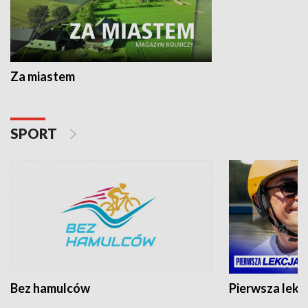
Za miastem
SPORT
Bez hamulców
Pierwsza lekc