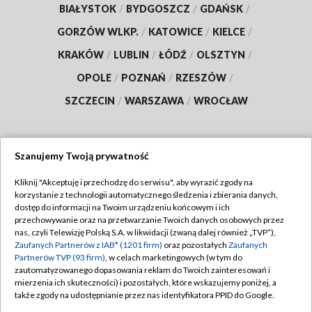
BIAŁYSTOK
/
BYDGOSZCZ
/
GDAŃSK
/
GORZÓW WLKP.
/
KATOWICE
/
KIELCE
/
KRAKÓW
/
LUBLIN
/
ŁÓDŹ
/
OLSZTYN
/
OPOLE
/
POZNAŃ
/
RZESZÓW
/
SZCZECIN
/
WARSZAWA
/
WROCŁAW
Szanujemy Twoją prywatność
Dołącz do nas:
Kliknij "Akceptuję i przechodzę do serwisu", aby wyrazić zgody na
korzystanie z technologii automatycznego śledzenia i zbierania danych,
TVP
dostęp do informacji na Twoim urządzeniu końcowym i ich
Abonament TVP
przechowywanie oraz na przetwarzanie Twoich danych osobowych przez
Regulamin TVP
nas, czyli Telewizję Polską S.A. w likwidacji (zwaną dalej również „TVP”),
Emisja w TVP
Polityka prywatności
Zaufanych Partnerów z IAB* (1201 firm)
oraz pozostałych
Zaufanych
Partnerów TVP (93 firm)
, w celach marketingowych (w tym do
Centrum informacji TVP
Moje zgody
zautomatyzowanego dopasowania reklam do Twoich zainteresowań i
mierzenia ich skuteczności) i pozostałych, które wskazujemy poniżej, a
Naziemna Telewizja Cyfrowa
Pomoc
także zgody na udostępnianie przez nas identyfikatora PPID do Google.
Sklep TVP