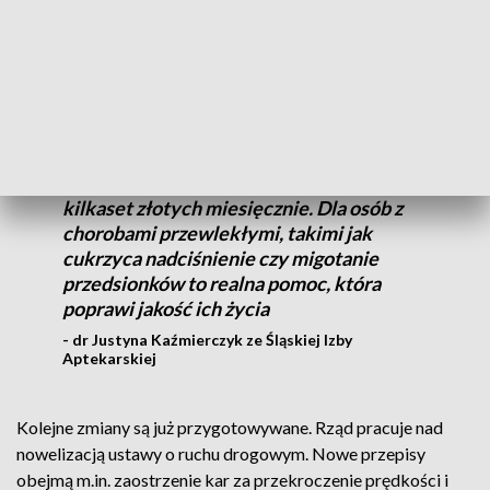
stosowanych m.in. w onkologii, kardiologii i chorobach
rzadkich.
Wprowadzenie tych leków do refundacji
oznacza znaczną ulgę finansową dla
pacjentów, którzy wydawali nawet
kilkaset złotych miesięcznie. Dla osób z
chorobami przewlekłymi, takimi jak
cukrzyca nadciśnienie czy migotanie
przedsionków to realna pomoc, która
poprawi jakość ich życia
- dr Justyna Kaźmierczyk ze Śląskiej Izby
Aptekarskiej
Kolejne zmiany są już przygotowywane. Rząd pracuje nad
nowelizacją ustawy o ruchu drogowym. Nowe przepisy
obejmą m.in. zaostrzenie kar za przekroczenie prędkości i