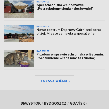
KATOWICE
Apel schroniska w Chorzowie.
„Potrzebujemy cienia - dosłownie!"
KATOWICE
Nowe centrum Dąbrowy Górniczej coraz
bliżej. Miasto zamawia wyposażenie
KATOWICE
Przełom w sprawie schroniska w Bytomiu.
Porozumienie władz miasta i fundacji
ZOBACZ WIĘCEJ
BIAŁYSTOK
/
BYDGOSZCZ
/
GDAŃSK
/