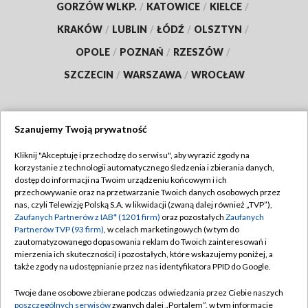
GORZÓW WLKP.
/
KATOWICE
/
KIELCE
/
KRAKÓW
/
LUBLIN
/
ŁÓDŹ
/
OLSZTYN
/
OPOLE
/
POZNAŃ
/
RZESZÓW
/
SZCZECIN
/
WARSZAWA
/
WROCŁAW
Szanujemy Twoją prywatność
Dołącz do nas:
Kliknij "Akceptuję i przechodzę do serwisu", aby wyrazić zgody na
korzystanie z technologii automatycznego śledzenia i zbierania danych,
TVP
dostęp do informacji na Twoim urządzeniu końcowym i ich
Abonament TVP
przechowywanie oraz na przetwarzanie Twoich danych osobowych przez
Regulamin TVP
nas, czyli Telewizję Polską S.A. w likwidacji (zwaną dalej również „TVP”),
Emisja w TVP
Polityka prywatności
Zaufanych Partnerów z IAB* (1201 firm)
oraz pozostałych
Zaufanych
Partnerów TVP (93 firm)
, w celach marketingowych (w tym do
Centrum informacji TVP
Moje zgody
zautomatyzowanego dopasowania reklam do Twoich zainteresowań i
mierzenia ich skuteczności) i pozostałych, które wskazujemy poniżej, a
Naziemna Telewizja Cyfrowa
Pomoc
także zgody na udostępnianie przez nas identyfikatora PPID do Google.
Sklep TVP
Biuro reklamy
Twoje dane osobowe zbierane podczas odwiedzania przez Ciebie naszych
Rada Programowa
Kontakt
poszczególnych serwisów
zwanych dalej „Portalem”, w tym informacje