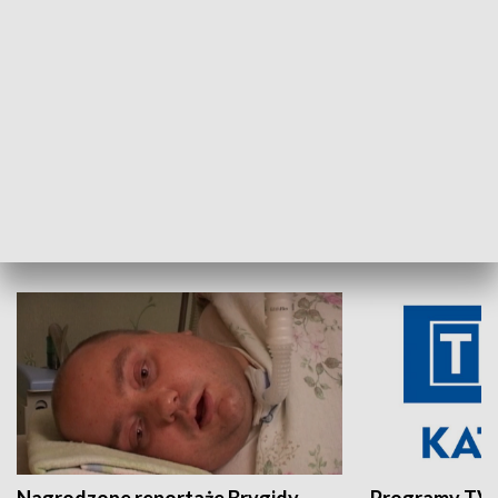
Aktualności sprzed lat
Z historią w tl
INNE