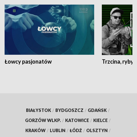
Łowcy pasjonatów
Trzcina, ryby 
BIAŁYSTOK
/
BYDGOSZCZ
/
GDAŃSK
/
GORZÓW WLKP.
/
KATOWICE
/
KIELCE
/
KRAKÓW
/
LUBLIN
/
ŁÓDŹ
/
OLSZTYN
/