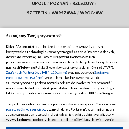
OPOLE
/
POZNAŃ
/
RZESZÓW
/
SZCZECIN
/
WARSZAWA
/
WROCŁAW
Szanujemy Twoją prywatność
Dołącz do nas:
Kliknij "Akceptuję i przechodzę do serwisu", aby wyrazić zgody na
korzystanie z technologii automatycznego śledzenia i zbierania danych,
TVP
dostęp do informacji na Twoim urządzeniu końcowym i ich
Abonament TVP
przechowywanie oraz na przetwarzanie Twoich danych osobowych przez
Regulamin TVP
nas, czyli Telewizję Polską S.A. w likwidacji (zwaną dalej również „TVP”),
Emisja w TVP
Polityka prywatności
Zaufanych Partnerów z IAB* (1201 firm)
oraz pozostałych
Zaufanych
Partnerów TVP (93 firm)
, w celach marketingowych (w tym do
Centrum informacji TVP
Moje zgody
zautomatyzowanego dopasowania reklam do Twoich zainteresowań i
mierzenia ich skuteczności) i pozostałych, które wskazujemy poniżej, a
Naziemna Telewizja Cyfrowa
Pomoc
także zgody na udostępnianie przez nas identyfikatora PPID do Google.
Sklep TVP
Biuro reklamy
Twoje dane osobowe zbierane podczas odwiedzania przez Ciebie naszych
Rada Programowa
Kontakt
poszczególnych serwisów
zwanych dalej „Portalem”, w tym informacje
zapisywane za pomocą technologii takich jak: pliki cookie, sygnalizatory
System NOS
WWW lub innych podobnych technologii umożliwiających świadczenie
dopasowanych i bezpiecznych usług, personalizację treści oraz reklam,
Informacje o nadawcy
Kanały