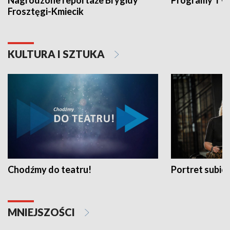
Nagrodzone reportaże Brygidy
Programy TVP
Frosztęgi-Kmiecik
KULTURA I SZTUKA
Chodźmy do teatru!
Portret subi
MNIEJSZOŚCI