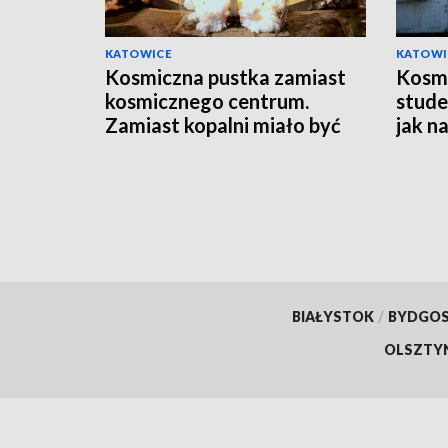
KATOWICE
KATOWI
Kosmiczna pustka zamiast
Kosm
kosmicznego centrum.
stude
Zamiast kopalni miało być
jak n
Centrum Europejskiej
Agencji Kosmicznej. Ale nie
będzie…
BIAŁYSTOK
/
BYDGO
OLSZTY