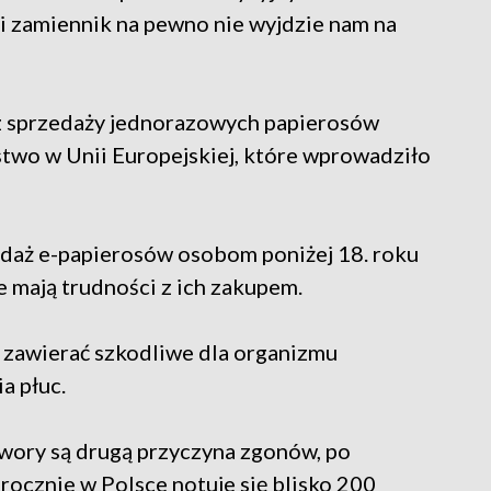
ki zamiennik na pewno nie wyjdzie nam na
az sprzedaży jednorazowych papierosów
stwo w Unii Europejskiej, które wprowadziło
zedaż e-papierosów osobom poniżej 18. roku
ie mają trudności z ich zakupem.
 zawierać szkodliwe dla organizmu
a płuc.
ory są drugą przyczyna zgonów, po
cznie w Polsce notuje się blisko 200