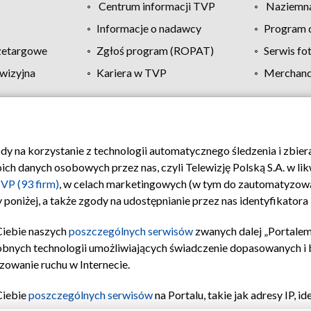
Centrum informacji TVP
Naziemna
Informacje o nadawcy
Program d
zetargowe
Zgłoś program (ROPAT)
Serwis fo
wizyjna
Kariera w TVP
Merchandi
Polityka prywatności
Moje zgody
Pomoc
Biuro re
ody na korzystanie z technologii automatycznego śledzenia i zbie
 danych osobowych przez nas, czyli Telewizję Polską S.A. w likw
VP (93 firm)
, w celach marketingowych (w tym do zautomatyzow
 poniżej, a także zgody na udostępnianie przez nas identyfikator
Ciebie naszych
poszczególnych serwisów
zwanych dalej „Portalem
obnych technologii umożliwiających świadczenie dopasowanych i be
zowanie ruchu w Internecie.
Ciebie
poszczególnych serwisów
na Portalu, takie jak adresy IP, 