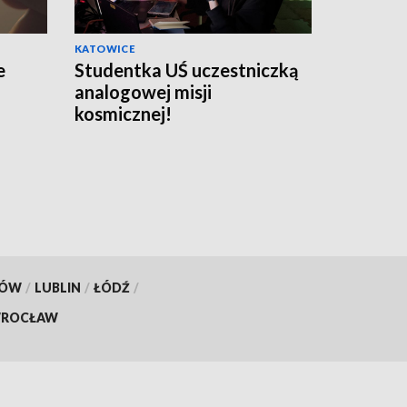
KATOWICE
e
Studentka UŚ uczestniczką
analogowej misji
kosmicznej!
KÓW
/
LUBLIN
/
ŁÓDŹ
/
ROCŁAW