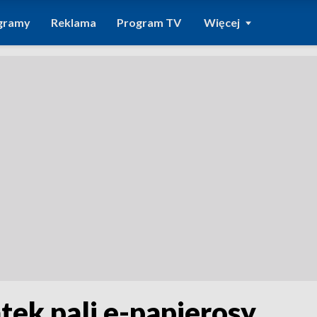
gramy
Reklama
Program TV
Więcej
tek pali e-papierosy