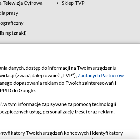
 Telewizja Cyfrowa
Sklep TVP
la prasy
tograficzny
sing (znaki)
klamy
Kontakt
rania danych, dostęp do informacji na Twoim urządzeniu
idacji (zwaną dalej również „TVP”),
Zaufanych Partnerów
anego dopasowania reklam do Twoich zainteresowań i
a PPID do Google.
”, w tym informacje zapisywane za pomocą technologii
zpiecznych usług, personalizację treści oraz reklam,
identyfikatory Twoich urządzeń końcowych i identyfikatory