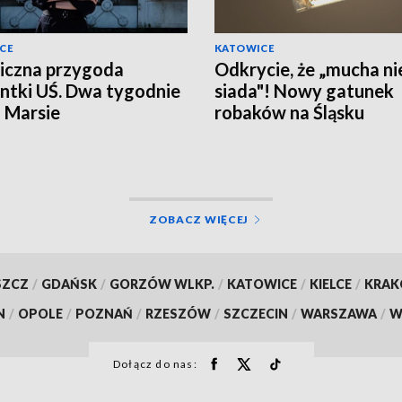
CE
KATOWICE
iczna przygoda
Odkrycie, że „mucha ni
ntki UŚ. Dwa tygodnie
siada"! Nowy gatunek
a Marsie
robaków na Śląsku
ZOBACZ WIĘCEJ
SZCZ
/
GDAŃSK
/
GORZÓW WLKP.
/
KATOWICE
/
KIELCE
/
KRA
N
/
OPOLE
/
POZNAŃ
/
RZESZÓW
/
SZCZECIN
/
WARSZAWA
/
W
Dołącz do nas: