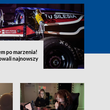
em po marzenia!
owali najnowszy