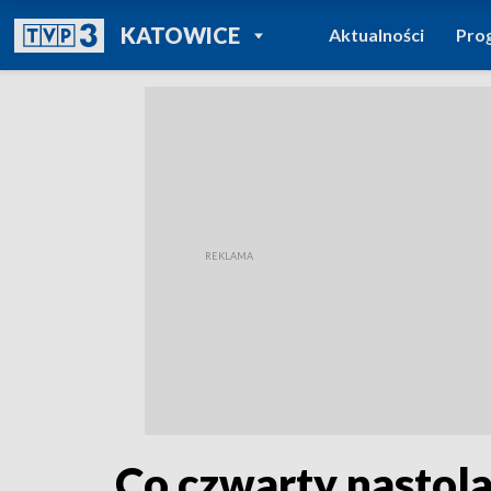
POWRÓT DO
KATOWICE
Aktualności
Pro
TVP REGIONY
Co czwarty nastola