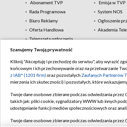
Abonament TVP
Emisja w TVP
Rada Programowa
System NOS
Biuro Reklamy
Ogłoszenie pr
Oferta Handlowa
Akademia Tele
Telegazeta ogłoszenia
Szanujemy Twoją prywatność
Regulamin TVP
Kliknij "Akceptuję i przechodzę do serwisu", aby wyrazić zg
końcowym i ich przechowywanie oraz na przetwarzanie Twoich
z IAB* (1201 firm)
oraz pozostałych
Zaufanych Partnerów T
mierzenia ich skuteczności) i pozostałych, które wskazujemy
Twoje dane osobowe zbierane podczas odwiedzania przez 
takich jak: pliki cookie, sygnalizatory WWW lub innych pod
udostępnianie funkcji mediów społecznościowych oraz anali
Twoje dane osobowe zbierane podczas odwiedzania przez 