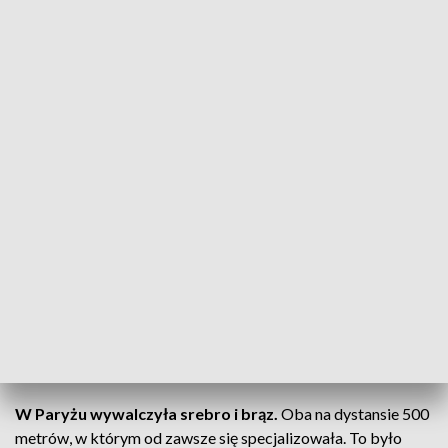
wskazówek.
ZOBACZ CAŁE WYDANIE
AKTUALNOŚCI, 4.01.2025, GODZ.
18.30
Choć droga do sukcesu była długa. Paulina Paszek nie
zwątpiła nigdy. Nawet, gdy na drodze stanęła kontuzja i brak
powołania do narodowej kadry. Po wielu sukcesach z polską
reprezentacją zawodniczce przytrafiła się kontuzja,
przestała być powoływana.
Szukając pracy trafiła do
Niemiec.
Trenowała na własną rękę, została zauważona.
Uzyskała obywatelstwo i trafiła do kadry.
W Paryżu wywalczyła srebro i brąz.
Oba na dystansie 500
metrów, w którym od zawsze się specjalizowała. To było