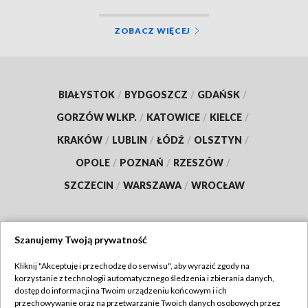
ZOBACZ WIĘCEJ
BIAŁYSTOK
/
BYDGOSZCZ
/
GDAŃSK
/
GORZÓW WLKP.
/
KATOWICE
/
KIELCE
/
KRAKÓW
/
LUBLIN
/
ŁÓDŹ
/
OLSZTYN
/
OPOLE
/
POZNAŃ
/
RZESZÓW
/
SZCZECIN
/
WARSZAWA
/
WROCŁAW
Szanujemy Twoją prywatność
Dołącz do nas:
Kliknij "Akceptuję i przechodzę do serwisu", aby wyrazić zgody na
korzystanie z technologii automatycznego śledzenia i zbierania danych,
TVP
dostęp do informacji na Twoim urządzeniu końcowym i ich
Abonament TVP
przechowywanie oraz na przetwarzanie Twoich danych osobowych przez
Regulamin TVP