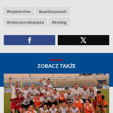
#kajakarstwo
#paulina paszek
#mistrzyni olimpijska
#trening
ZOBACZ TAKŻE