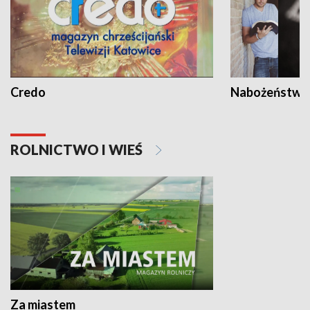
Credo
Nabożeństwa 
ROLNICTWO I WIEŚ
Za miastem