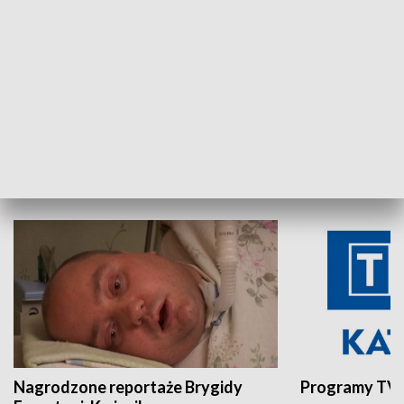
Aktualności sprzed lat
Z historią w tl
INNE
Nagrodzone reportaże Brygidy
Programy TVP