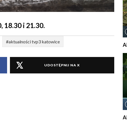
, 18.30 i 21.30.
#aktualności tvp3 katowice
A
UDOSTĘPNIJ NA X
A