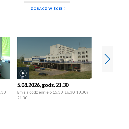
ZOBACZ WIĘCEJ
5.08.2026, godz. 21.30
5.08.2026, g
8.30
Emisja codziennie o 15.30, 16.30, 18.30 i
Emisja codziennie
21.30.
21.30.