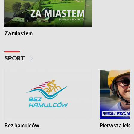
Za miastem
SPORT
Bez hamulców
Pierwsza lekc