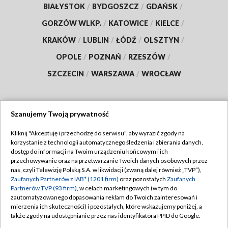
BIAŁYSTOK
/
BYDGOSZCZ
/
GDAŃSK
/
GORZÓW WLKP.
/
KATOWICE
/
KIELCE
/
KRAKÓW
/
LUBLIN
/
ŁÓDŹ
/
OLSZTYN
/
OPOLE
/
POZNAŃ
/
RZESZÓW
/
SZCZECIN
/
WARSZAWA
/
WROCŁAW
Szanujemy Twoją prywatność
Dołącz do nas:
Kliknij "Akceptuję i przechodzę do serwisu", aby wyrazić zgody na
korzystanie z technologii automatycznego śledzenia i zbierania danych,
TVP
dostęp do informacji na Twoim urządzeniu końcowym i ich
Abonament TVP
przechowywanie oraz na przetwarzanie Twoich danych osobowych przez
Regulamin TVP
nas, czyli Telewizję Polską S.A. w likwidacji (zwaną dalej również „TVP”),
Emisja w TVP
Polityka prywatności
Zaufanych Partnerów z IAB* (1201 firm)
oraz pozostałych
Zaufanych
Partnerów TVP (93 firm)
, w celach marketingowych (w tym do
Centrum informacji TVP
Moje zgody
zautomatyzowanego dopasowania reklam do Twoich zainteresowań i
mierzenia ich skuteczności) i pozostałych, które wskazujemy poniżej, a
Naziemna Telewizja Cyfrowa
Pomoc
także zgody na udostępnianie przez nas identyfikatora PPID do Google.
Sklep TVP